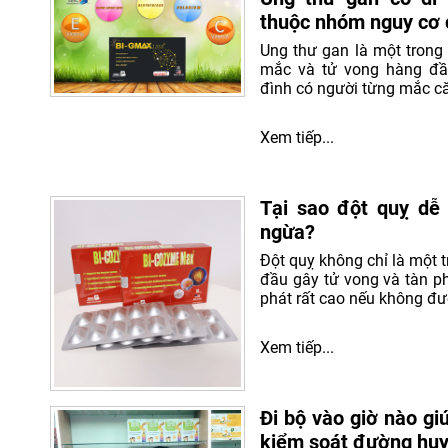
thuộc nhóm nguy cơ 
Ung thư gan là một trong 
mắc và tử vong hàng đầu
đình có người từng mắc că
Xem tiếp...
Tại sao đột quỵ dễ 
ngừa?
Đột quỵ không chỉ là một
đầu gây tử vong và tàn ph
phát rất cao nếu không đượ
Xem tiếp...
Đi bộ vào giờ nào g
kiểm soát đường huy