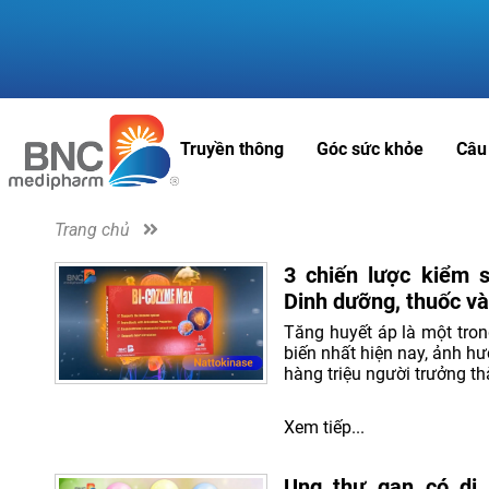
Truyền thông
Góc sức khỏe
Câu
Trang chủ
3 chiến lược kiểm s
Dinh dưỡng, thuốc và 
Tăng huyết áp là một tro
biến nhất hiện nay, ảnh hư
hàng triệu người trưởng th
Xem tiếp...
Ung thư gan có di 