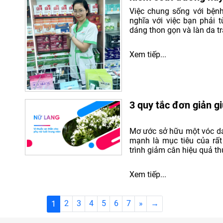
Việc chung sống với bện
nghĩa với việc bạn phải
dáng thon gọn và làn da tr
Xem tiếp...
3 quy tắc đơn giản g
Mơ ước sở hữu một vóc dá
mạnh là mục tiêu của rất
trình giảm cân hiệu quả thư
Xem tiếp...
1
2
3
4
5
6
7
»
→