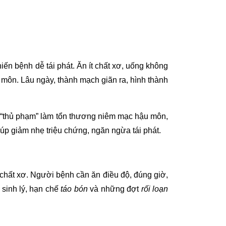
ến bệnh dễ tái phát. Ăn ít chất xơ, uống không
 môn. Lâu ngày, thành mạch giãn ra, hình thành
à “thủ phạm” làm tổn thương niêm mạc hậu môn,
iúp giảm nhẹ triệu chứng, ngăn ngừa tái phát.
 chất xơ. Người bệnh cần ăn điều độ, đúng giờ,
 sinh lý, hạn chế
táo bón
và những đợt
rối loạn