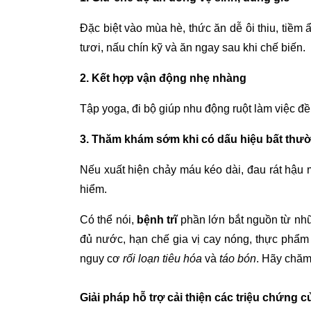
Đặc biệt vào mùa hè, thức ăn dễ ôi thiu, tiềm 
tươi, nấu chín kỹ và ăn ngay sau khi chế biến.
2. Kết hợp vận động nhẹ nhàng
Tập yoga, đi bộ giúp nhu động ruột làm việc đ
3. Thăm khám sớm khi có dấu hiệu bất thư
Nếu xuất hiện chảy máu kéo dài, đau rát hậu
hiểm.
Có thể nói,
bệnh trĩ
phần lớn bắt nguồn từ nhữ
đủ nước, hạn chế gia vị cay nóng, thực phẩm 
nguy cơ
rối loạn tiêu hóa
và
táo bón
. Hãy chăm
Giải pháp hỗ trợ cải thiện các triệu chứng của