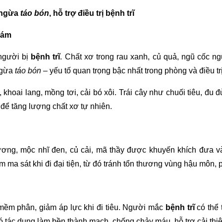
 ngừa
táo bón
, hỗ trợ điều trị
bệnh trĩ
cám
người bị
bệnh trĩ
. Chất xơ trong rau xanh, củ quả, ngũ cốc 
ngừa
táo bón
– yếu tố quan trọng bậc nhất trong phòng và điều tr
hoai lang, mồng tơi, cải bó xôi. Trái cây như chuối tiêu, đu đủ c
để tăng lượng chất xơ tự nhiên.
ơng, mộc nhĩ đen, củ cải, mã thầy được khuyến khích đưa 
ảm ma sát khi đi đại tiện, từ đó tránh tổn thương vùng hậu môn
 mềm phân, giảm áp lực khi đi tiêu. Người mắc
bệnh trĩ
có thể 
ó tác dụng làm bền thành mạch, chống chảy máu, hỗ trợ cải thiện