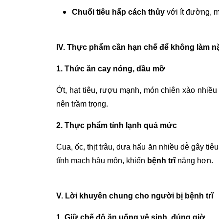
Chuối tiêu hấp cách thủy
với ít đường, m
IV. Thực phẩm cần hạn chế để không làm 
1. Thức ăn cay nóng, dầu mỡ
Ớt, hạt tiêu, rượu mạnh, món chiên xào nhiều
nên trầm trọng.
2. Thực phẩm tính lạnh quá mức
Cua, ốc, thịt trâu, dưa hấu ăn nhiều dễ gây tiê
tĩnh mạch hậu môn, khiến
bệnh trĩ
nặng hơn.
V. Lời khuyên chung cho người bị bệnh trĩ
1. Giữ chế độ ăn uống vệ sinh, đúng giờ