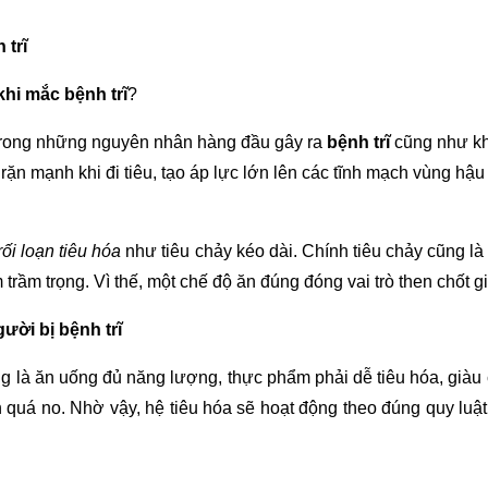
 trĩ
 khi mắc
bệnh trĩ
?
trong những nguyên nhân hàng đầu gây ra
bệnh trĩ
cũng như khi
n mạnh khi đi tiêu, tạo áp lực lớn lên các tĩnh mạch vùng hậu
rối loạn tiêu hóa
như tiêu chảy kéo dài. Chính tiêu chảy cũng l
trầm trọng. Vì thế, một chế độ ăn đúng đóng vai trò then chốt g
gười bị
bệnh trĩ
ng là ăn uống đủ năng lượng, thực phẩm phải dễ tiêu hóa, giàu
quá no. Nhờ vậy, hệ tiêu hóa sẽ hoạt động theo đúng quy luật