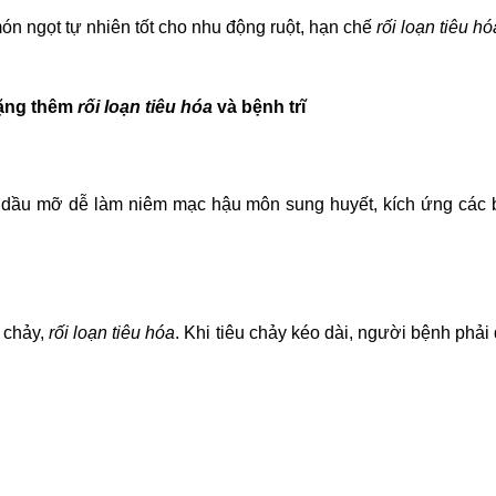
ón ngọt tự nhiên tốt cho nhu động ruột, hạn chế
rối loạn tiêu hó
nặng thêm
rối loạn tiêu hóa
và
bệnh trĩ
 dầu mỡ dễ làm niêm mạc hậu môn sung huyết, kích ứng các búi 
u chảy,
rối loạn tiêu hóa
. Khi tiêu chảy kéo dài, người bệnh phải 