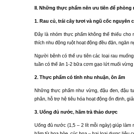
II. Những thực phẩm nên ưu tiên để phòng
1. Rau củ, trái cây tươi và ngũ cốc nguyên 
Đây là nhóm thực phẩm không thể thiếu cho 
thích nhu động ruột hoạt động đều đặn, ngăn 
Người bệnh có thể ưu tiên các loại rau muống, k
tuần có thể ăn 1-2 bữa cơm gạo lứt muối vừng 
2. Thực phẩm có tính nhu nhuận, ôn ấm
Những thực phẩm như vừng, đậu đen, đậu tư
phân, hỗ trợ hệ tiêu hóa hoạt động ổn định, gi
3. Uống đủ nước, hãm trà thảo dược
Uống đủ nước (1,5 – 2 lít mỗi ngày) giúp làm
hãm từ hoa hòe, cúc hoa – hai loại dược liệu c