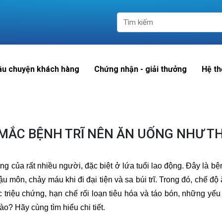
âu chuyện khách hàng
Chứng nhận - giải thưởng
Hệ th
MẮC BỆNH TRĨ NÊN ĂN UỐNG NHƯ T
ng của rất nhiều người, đặc biệt ở lứa tuổi lao động. Đây là bện
u môn, chảy máu khi đi đại tiện và sa búi trĩ. Trong đó, chế đ
 triệu chứng, hạn chế rối loạn tiêu hóa và táo bón, những yếu 
o? Hãy cùng tìm hiểu chi tiết.