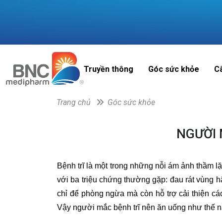
Truyền thông
Góc sức khỏe
C
Trang chủ
Góc sức khỏe
NGƯỜI 
Bệnh trĩ là một trong những nỗi ám ảnh thầm lặ
với ba triệu chứng thường gặp: đau rát vùng hậ
chỉ để phòng ngừa mà còn hỗ trợ cải thiện các
Vậy người mắc bệnh trĩ nên ăn uống như thế nà