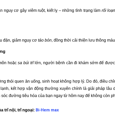
ẩn nguy cơ gây viêm ruột, kiết lỵ – những tình trạng làm
rối loạ
ều đặn, giảm nguy cơ
táo bón
, đồng thời cải thiện lưu thông m
ờng
 môn hoặc
sa búi trĩ
lớn, người bệnh cần đi khám sớm để được tư
ng thói quen ăn uống, sinh hoạt không hợp lý. Do đó, điều ch
lạnh, kết hợp vận động thường xuyên chính là giải pháp lâu dà
 sóc đường tiêu hóa của bạn ngay từ hôm nay để không còn phả
Bi-Hem max
 trĩ nội, trĩ ngoại: