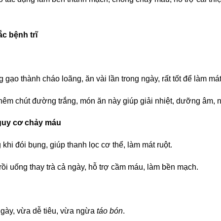
ắc
bệnh trĩ
g gạo thành cháo loãng, ăn vài lần trong ngày, rất tốt để làm má
thêm chút đường trắng, món ăn này giúp giải nhiệt, dưỡng âm, 
nguy cơ chảy máu
 khi đói bụng, giúp thanh lọc cơ thể, làm mát ruột.
rồi uống thay trà cả ngày, hỗ trợ cầm máu, làm bền mạch.
 ngày, vừa dễ tiêu, vừa ngừa
táo bón
.