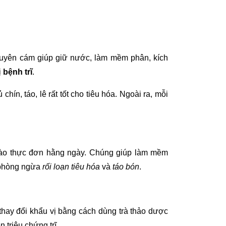
nguyên cám giúp giữ nước, làm mềm phân, kích
ị
bệnh trĩ
.
hín, táo, lê rất tốt cho tiêu hóa. Ngoài ra, mỗi
vào thực đơn hằng ngày. Chúng giúp làm mềm
, phòng ngừa
rối loạn tiêu hóa
và
táo bón
.
thay đổi khẩu vị bằng cách dùng trà thảo dược
 triệu chứng trĩ.