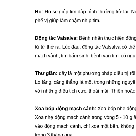
Ho:
Ho sẽ giúp tim đập bình thường trở lại. Nế
phế vị giúp làm chậm nhịp tim.
Động tác Valsalva:
Bệnh nhân thực hiện động t
từ từ thở ra. Lúc đầu, động tác Valsalva có t
mạch vành, tim bẩm sinh, bệnh van tim, có ngu
Thư giãn:
đây là một phương pháp điều trị rối 
Lo lắng, căng thẳng là một trong những nguyên n
với những điều tích cực, thoải mái. Thiền hoặc
Xoa bóp động mạch cảnh:
Xoa bóp nhẹ động 
Xoa nhẹ động mạch cảnh trong vòng 5 - 10 giâ
vào động mạch cảnh, chỉ xoa một bên, không x
trong 3 tháng qua.