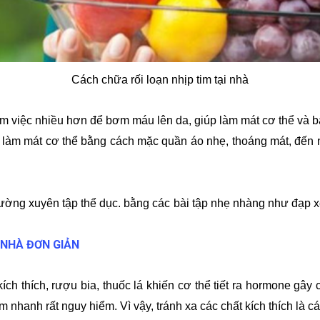
Cách chữa rối loạn nhịp tim tại nhà
m việc nhiều hơn để bơm máu lên da, giúp làm mát cơ thể và bài 
à làm mát cơ thể bằng cách mặc quần áo nhẹ, thoáng mát, đến 
ường xuyên tập thể dục. bằng các bài tập nhẹ nhàng như đạp xe,
 NHÀ ĐƠN GIẢN
ch thích, rượu bia, thuốc lá khiến cơ thể tiết ra hormone gây c
 nhanh rất nguy hiểm. Vì vậy, tránh xa các chất kích thích là cá