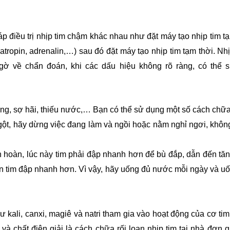
iều trị nhịp tim chậm khác nhau như đặt máy tạo nhịp tim tạ
atropin, adrenalin,…) sau đó đặt máy tạo nhịp tim tạm thời. N
ngờ về chẩn đoán, khi các dấu hiệu không rõ ràng, có thể
ẳng, sợ hãi, thiếu nước,… Bạn có thể sử dụng một số cách chữa 
gột, hãy dừng việc đang làm và ngồi hoặc nằm nghỉ ngơi, không
oàn, lúc này tim phải đập nhanh hơn để bù đắp, dẫn đến tăng n
iến tim đập nhanh hơn. Vì vậy, hãy uống đủ nước mỗi ngày và 
 kali, canxi, magiê và natri tham gia vào hoạt động của cơ tim,
c và chất điện giải là cách chữa rối loạn nhịp tim tại nhà đơ