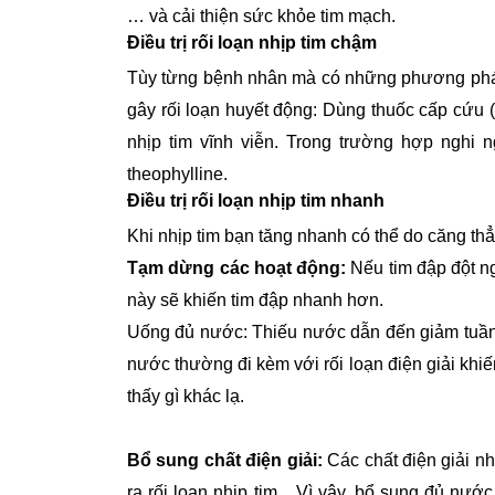
… và cải thiện sức khỏe tim mạch.
Điều trị rối loạn nhịp tim chậm
Tùy từng bệnh nhân mà có những phương pháp đ
gây rối loạn huyết động: Dùng thuốc cấp cứu (
nhịp tim vĩnh viễn. Trong trường hợp nghi 
theophylline.
Điều trị rối loạn nhịp tim nhanh
Khi nhịp tim bạn tăng nhanh có thể do căng th
Tạm dừng các hoạt động:
Nếu tim đập đột n
này sẽ khiến tim đập nhanh hơn.
Uống đủ nước: Thiếu nước dẫn đến giảm tuần h
nước thường đi kèm với rối loạn điện giải kh
thấy gì khác lạ.
Bổ sung chất điện giải:
Các chất điện giải như
ra rối loạn nhịp tim... Vì vậy, bổ sung đủ nướ