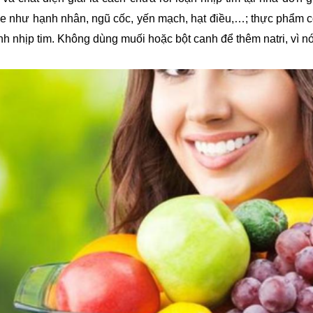
e như hạnh nhân, ngũ cốc, yến mạch, hạt điều,…; thực phẩm có
h nhịp tim. Không dùng muối hoặc bột canh để thêm natri, vì nó