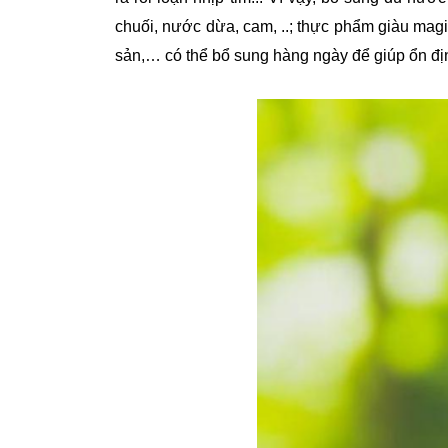
chuối, nước dừa, cam, ..; thực phẩm giàu magi
sản,… có thể bổ sung hàng ngày để giúp ổn địn