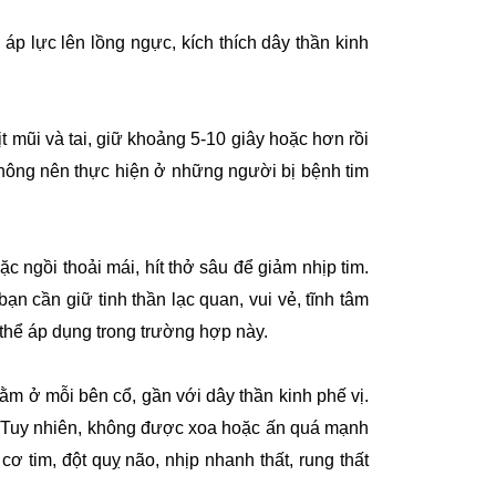
áp lực lên lồng ngực, kích thích dây thần kinh
 mũi và tai, giữ khoảng 5-10 giây hoặc hơn rồi
 không nên thực hiện ở những người bị bệnh tim
ặc ngồi thoải mái, hít thở sâu để giảm nhịp tim.
bạn cần giữ tinh thần lạc quan, vui vẻ, tĩnh tâm
ó thể áp dụng trong trường hợp này.
 ở mỗi bên cổ, gần với dây thần kinh phế vị.
g. Tuy nhiên, không được xoa hoặc ấn quá mạnh
 tim, đột quỵ não, nhịp nhanh thất, rung thất