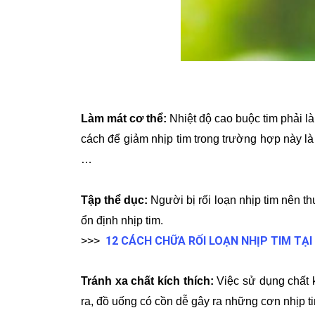
Làm mát cơ thể:
Nhiệt độ cao buộc tim phải là
cách để giảm nhịp tim trong trường hợp này l
…
Tập thể dục:
Người bị rối loạn nhịp tim nên th
ổn định nhịp tim.
12 CÁCH CHỮA RỐI LOẠN NHỊP TIM TẠI
>>>
Tránh xa chất kích thích:
Việc sử dụng chất kí
ra, đồ uống có cồn dễ gây ra những cơn nhịp tim