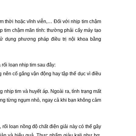
m thời hoặc vĩnh viễn,… Đối với nhịp tim chậm
hịp tim chậm mãn tính: thường phải cấy máy tạo
 sử dụng phương pháp điều trị nội khoa bằng
rối loạn nhịp tim sau đây:
 nên cố gắng vận động hay tập thể dục vì điều
hịp tim và huyết áp. Ngoài ra, tình trạng mất
uống từng ngụm nhỏ, ngay cả khi bạn không cảm
 rối loạn nồng độ chất điện giải này có thể gây
n giản và hiệu quả. Thực phẩm giàu kali như bơ,