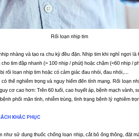
Rối loạn nhịp tim
hịp nhàng và tạo ra chu kỳ đều đặn. Nhịp tim khi nghỉ ngơi là 6
m cho tim đập nhanh (> 100 nhịp / phút) hoặc chậm (<60 nhịp / 
bị rối loạn nhịp tim hoặc có cảm giác đau nhói, đau nhói,…
 có thể nghiêm trọng và nguy hiểm đến tính mạng. Rối loạn nhịp
 cơ cao hơn: Trên 60 tuổi, cao huyết áp, bệnh mạch vành, suy
ệnh phổi mãn tính, nhiễm trùng, tình trạng bệnh lý nghiêm trọ
 CÁCH KHẮC PHỤC
im như sử dụng thuốc chống loạn nhịp, cắt bỏ ống thông, đặt má