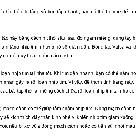
u hồi hộp, lo lắng và tim đập nhanh, bạn có thể ho nhẹ để tạo 
ác này bằng cách hít thở sâu, sau đó ngậm miệng, dùng tay bịt
hể làm tăng nhịp tim, nhưng nó sẽ giảm dần. Động tác Valsalva
y cơ đột quỵ hoặc nhồi máu cơ tim.
loạn nhịp tim tại nhà tốt. Khi tim đập nhanh, bạn có thể nằm ho
hân gây ra rối loạn nhịp tim. Vì vậy, để tránh tình trạng này, 
 các bài tập thở là những cách chữa rối loạn nhịp tim tại nhà c
mạch cảnh có thể giúp làm chậm nhịp tim. Động mạch cảnh nằm
y sẽ kích thích dây thần kinh phế vị khiến nhịp tim giảm xuốn
oa nếu bị xơ vữa động mạch cảnh hoặc có tiền sử nhồi máu cơ