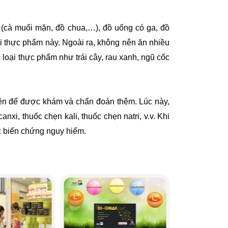
 (cà muối mặn, đồ chua,…), đồ uống có ga, đồ
ại thực phẩm này. Ngoài ra, không nên ăn nhiều
c loại thực phẩm như trái cây, rau xanh, ngũ cốc
ện để được khám và chẩn đoán thêm. Lúc này,
nxi, thuốc chẹn kali, thuốc chẹn natri, v.v. Khi
c biến chứng nguy hiểm.