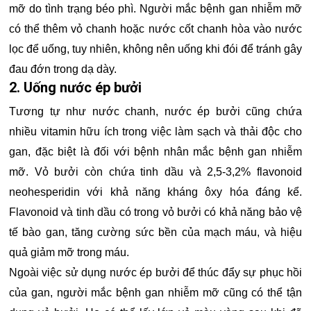
mỡ do tình trạng béo phì. Người mắc bệnh gan nhiễm mỡ
có thể thêm vỏ chanh hoặc nước cốt chanh hòa vào nước
lọc để uống, tuy nhiên, không nên uống khi đói để tránh gây
đau đớn trong dạ dày.
2. Uống nước ép bưởi
Tương tự như nước chanh, nước ép bưởi cũng chứa
nhiều vitamin hữu ích trong việc làm sạch và thải độc cho
gan, đặc biệt là đối với bệnh nhân mắc bệnh gan nhiễm
mỡ. Vỏ bưởi còn chứa tinh dầu và 2,5-3,2% flavonoid
neohesperidin với khả năng kháng ôxy hóa đáng kể.
Flavonoid và tinh dầu có trong vỏ bưởi có khả năng bảo vệ
tế bào gan, tăng cường sức bền của mạch máu, và hiệu
quả giảm mỡ trong máu.
Ngoài việc sử dụng nước ép bưởi để thúc đẩy sự phục hồi
của gan, người mắc bệnh gan nhiễm mỡ cũng có thể tận