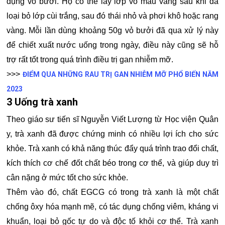
dụng vỏ bưởi. Họ có thể lấy lớp vỏ màu vàng sau khi đã
loại bỏ lớp cùi trắng, sau đó thái nhỏ và phơi khô hoặc rang
vàng. Mỗi lần dùng khoảng 50g vỏ bưởi đã qua xử lý này
để chiết xuất nước uống trong ngày, điều này cũng sẽ hỗ
trợ rất tốt trong quá trình điều trị gan nhiễm mỡ.
>>>
ĐIỂM QUA NHỮNG RAU TRỊ GAN NHIỄM MỠ PHỔ BIẾN NĂM
2023
3 Uống trà xanh
Theo giáo sư tiến sĩ Nguyễn Viết Lượng từ Học viện Quân
y, trà xanh đã được chứng minh có nhiều lợi ích cho sức
khỏe. Trà xanh có khả năng thúc đẩy quá trình trao đổi chất,
kích thích cơ chế đốt chất béo trong cơ thể, và giúp duy trì
cân nặng ở mức tốt cho sức khỏe.
Thêm vào đó, chất EGCG có trong trà xanh là một chất
chống ôxy hóa mạnh mẽ, có tác dụng chống viêm, kháng vi
khuẩn, loại bỏ gốc tự do và độc tố khỏi cơ thể. Trà xanh