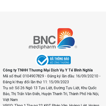
Công ty TNHH Thương Mại Dịch Vụ Y Tế Bình Nghĩa
Mã số thuế: 0104907829 - Đăng ký lần đầu: 16/09/20210 -
Đăng kí thay đổi lần thứ 11: 15/09/2023
Trụ sở: Số 26 Ngõ 13 Tựu Liệt, Đường Tựu Liệt, Khu Quốc
Bảo, Thị Trấn Văn Điển, Huyện Thanh Trì, Thành Phố Hà Nội,
Việt Nam
VPGD: Tầng 1 Tòa nơ 22 KĐT Pháp Vân, Hoàng Liệt, Hoàng