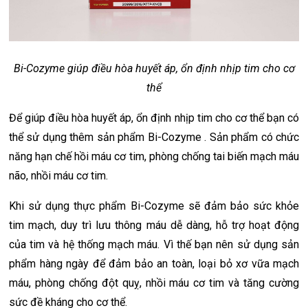
Bi-Cozyme giúp điều hòa huyết áp, ổn định nhịp tim cho cơ
thể
Để giúp điều hòa huyết áp, ổn định nhịp tim cho cơ thể bạn có
thể sử dụng thêm sản phẩm Bi-Cozyme . Sản phẩm có chức
năng hạn chế hồi máu cơ tim, phòng chống tai biến mạch máu
não, nhồi máu cơ tim.
Khi sử dụng thực phẩm Bi-Cozyme sẽ đảm bảo sức khỏe
tim mạch, duy trì lưu thông máu dễ dàng, hỗ trợ hoạt động
của tim và hệ thống mạch máu. Vì thế bạn nên sử dụng sản
phẩm hàng ngày để đảm bảo an toàn, loại bỏ xơ vữa mạch
máu, phòng chống đột quỵ, nhồi máu cơ tim và tăng cường
sức đề kháng cho cơ thể.