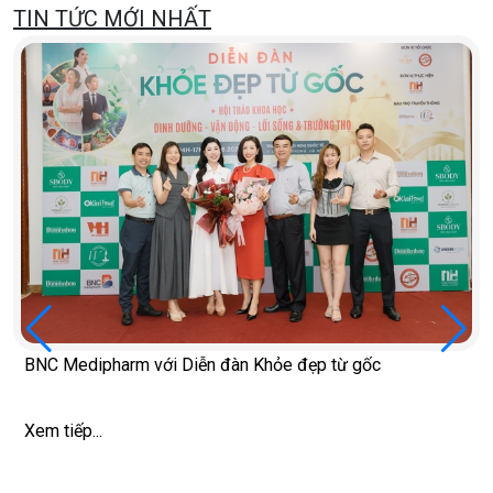
TIN TỨC MỚI NHẤT
BNC Medipharm với Diễn đàn Khỏe đẹp từ gốc
Xem tiếp...