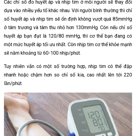
Các chỉ số đo huyết áp và nhịp tim ở mỗi người sẽ thay đổi
dựa vào nhiều yếu tố khác nhau. Với người bình thường thì chỉ
số huyết áp và nhịp tim sẽ ổn định không vượt quá 85mmHg
ở tâm trương và tâm thu nhỏ hơn 130mmHg. Còn nếu chỉ số
huyết áp bạn đạt là 120/80 mmHg, thì cơ thể bạn đang có
một mức huyết áp tối ưu nhất. Còn nhịp tim cơ thể khỏe mạnh
sẽ nằm khoảng từ 60-100 nhịp/phút.
Tuy nhiên vẫn có một số trường hợp, nhịp tim có thể đập
nhanh hoặc chậm hơn so chỉ số kia, cao nhất lên tới 220
lần/phút.