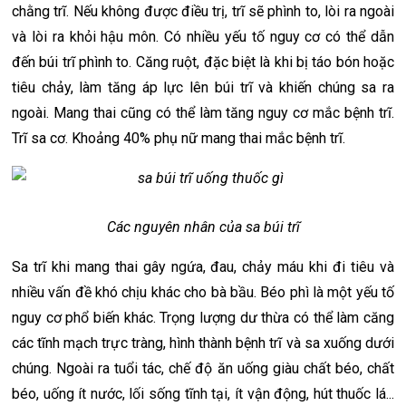
chằng trĩ. Nếu không được điều trị, trĩ sẽ phình to, lòi ra ngoài
và lòi ra khỏi hậu môn. Có nhiều yếu tố nguy cơ có thể dẫn
đến búi trĩ phình to. Căng ruột, đặc biệt là khi bị táo bón hoặc
tiêu chảy, làm tăng áp lực lên búi trĩ và khiến chúng sa ra
ngoài. Mang thai cũng có thể làm tăng nguy cơ mắc bệnh trĩ.
Trĩ sa cơ. Khoảng 40% phụ nữ mang thai mắc bệnh trĩ.
Các nguyên nhân của sa búi trĩ
Sa trĩ khi mang thai gây ngứa, đau, chảy máu khi đi tiêu và
nhiều vấn đề khó chịu khác cho bà bầu. Béo phì là một yếu tố
nguy cơ phổ biến khác. Trọng lượng dư thừa có thể làm căng
các tĩnh mạch trực tràng, hình thành bệnh trĩ và sa xuống dưới
chúng. Ngoài ra tuổi tác, chế độ ăn uống giàu chất béo, chất
béo, uống ít nước, lối sống tĩnh tại, ít vận động, hút thuốc lá...