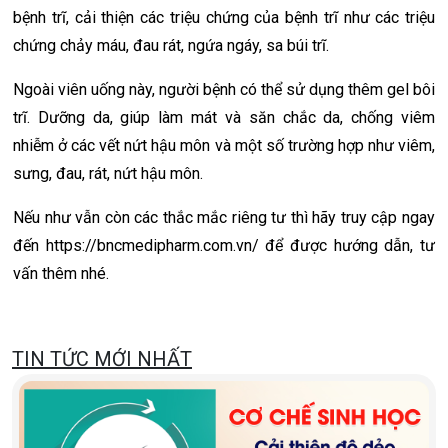
bệnh trĩ, cải thiện các triệu chứng của bệnh trĩ như các triệu
chứng chảy máu, đau rát, ngứa ngáy, sa búi trĩ.
Ngoài viên uống này, người bệnh có thể sử dụng thêm gel bôi
trĩ. Dưỡng da, giúp làm mát và săn chắc da, chống viêm
nhiễm ở các vết nứt hậu môn và một số trường hợp như viêm,
sưng, đau, rát, nứt hậu môn.
Nếu như vẫn còn các thắc mắc riêng tư thì hãy truy cập ngay
đến https://bncmedipharm.com.vn/ để được hướng dẫn, tư
vấn thêm nhé.
TIN TỨC MỚI NHẤT