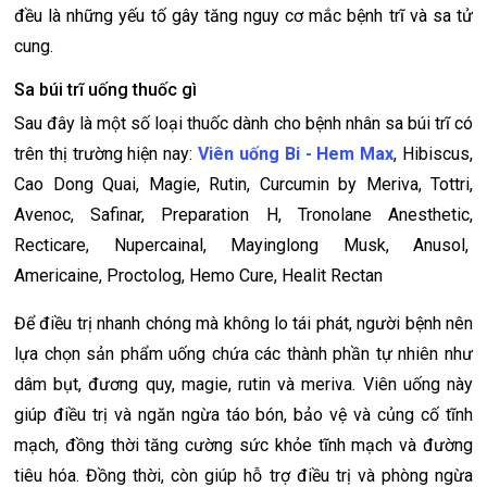
đều là những yếu tố gây tăng nguy cơ mắc bệnh trĩ và sa tử
cung.
Sa búi trĩ uống thuốc gì
Sau đây là một số loại thuốc dành cho bệnh nhân sa búi trĩ có
trên thị trường hiện nay:
Viên uống Bi - Hem Max
, Hibiscus,
Cao Dong Quai, Magie, Rutin, Curcumin by Meriva, Tottri,
Avenoc, Safinar, Preparation H, Tronolane Anesthetic,
Recticare, Nupercainal, Mayinglong Musk, Anusol,
Americaine, Proctolog, Hemo Cure, Healit Rectan
Để điều trị nhanh chóng mà không lo tái phát, người bệnh nên
lựa chọn sản phẩm uống chứa các thành phần tự nhiên như
dâm bụt, đương quy, magie, rutin và meriva. Viên uống này
giúp điều trị và ngăn ngừa táo bón, bảo vệ và củng cố tĩnh
mạch, đồng thời tăng cường sức khỏe tĩnh mạch và đường
tiêu hóa. Đồng thời, còn giúp hỗ trợ điều trị và phòng ngừa