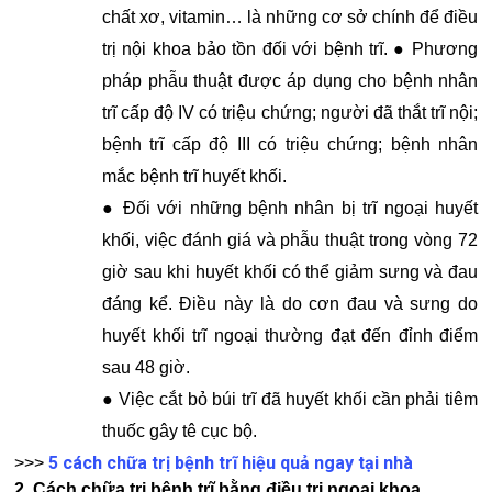
chất xơ, vitamin… là những cơ sở chính để điều
trị nội khoa bảo tồn đối với bệnh trĩ. ● Phương
pháp phẫu thuật được áp dụng cho bệnh nhân
trĩ cấp độ IV có triệu chứng; người đã thắt trĩ nội;
bệnh trĩ cấp độ III có triệu chứng; bệnh nhân
mắc bệnh trĩ huyết khối.
● Đối với những bệnh nhân bị trĩ ngoại huyết
khối, việc đánh giá và phẫu thuật trong vòng 72
giờ sau khi huyết khối có thể giảm sưng và đau
đáng kể. Điều này là do cơn đau và sưng do
huyết khối trĩ ngoại thường đạt đến đỉnh điểm
sau 48 giờ.
● Việc cắt bỏ búi trĩ đã huyết khối cần phải tiêm
thuốc gây tê cục bộ.
5 cách chữa trị bệnh trĩ hiệu quả ngay tại nhà
>>>
2. Cách chữa trị bệnh trĩ bằng điều trị ngoại khoa