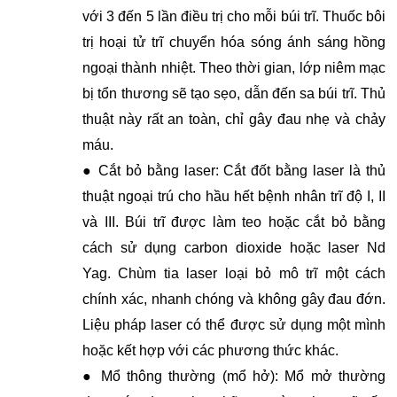
với 3 đến 5 lần điều trị cho mỗi búi trĩ. Thuốc bôi
trị hoại tử trĩ chuyển hóa sóng ánh sáng hồng
ngoại thành nhiệt. Theo thời gian, lớp niêm mạc
bị tổn thương sẽ tạo sẹo, dẫn đến sa búi trĩ. Thủ
thuật này rất an toàn, chỉ gây đau nhẹ và chảy
máu.
● Cắt bỏ bằng laser: Cắt đốt bằng laser là thủ
thuật ngoại trú cho hầu hết bệnh nhân trĩ độ I, II
và III. Búi trĩ được làm teo hoặc cắt bỏ bằng
cách sử dụng carbon dioxide hoặc laser Nd
Yag. Chùm tia laser loại bỏ mô trĩ một cách
chính xác, nhanh chóng và không gây đau đớn.
Liệu pháp laser có thể được sử dụng một mình
hoặc kết hợp với các phương thức khác.
● Mổ thông thường (mổ hở): Mổ mở thường