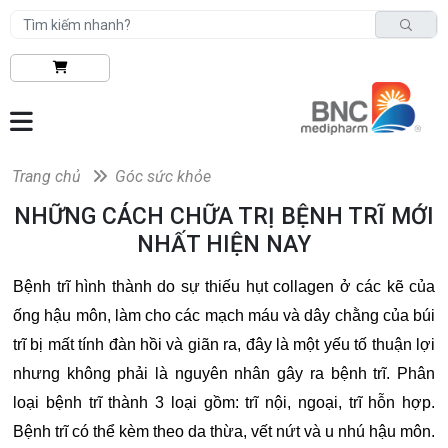
Trang chủ
Góc sức khỏe
NHỮNG CÁCH CHỮA TRỊ BỆNH TRĨ MỚI
NHẤT HIỆN NAY
Bệnh trĩ hình thành do sự thiếu hụt collagen ở các kẽ của
ống hậu môn, làm cho các mạch máu và dây chằng của búi
trĩ bị mất tính đàn hồi và giãn ra, đây là một yếu tố thuận lợi
nhưng không phải là nguyên nhân gây ra bệnh trĩ. Phân
loại bệnh trĩ thành 3 loại gồm: trĩ nội, ngoại, trĩ hỗn hợp.
Bệnh trĩ có thể kèm theo da thừa, vết nứt và u nhú hậu môn.