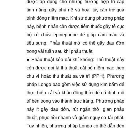
được áp dụng cho những trường hợp trĩ cấp
tính nặng, gây phù nề và hoại tử, cản trở quá
trình đóng niêm mạc. Khi sử dụng phương pháp
này, bệnh nhân cần được tiêm thuốc gây tê cục
bộ có chứa epinephrine để giúp cầm máu và
tiêu sưng. Phẫu thuật mở có thể gây đau đớn
trong vài tuần sau khi phẫu thuật.
● Phẫu thuật kéo dài khí khổng: Thủ thuật này
còn được gọi là thủ thuật cắt bỏ niêm mạc theo
chu vi hoặc thủ thuật sa và trĩ (PPH). Phương
pháp Longo bao gồm việc sử dụng kim bấm để
thực hiện cắt và khâu đồng thời để cố định mô
trĩ bên trong vào thành trực tràng. Phương pháp
này ít gây đau đớn, rút ​​ngắn thời gian phẫu
thuật, phục hồi nhanh và giảm nguy cơ tái phát.
Tuy nhiên, phương pháp Longo có thể dẫn đến