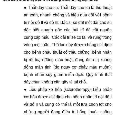
● Thắt dây cao su: Thắt dây cao su là thủ thuật
an toàn, nhanh chóng và hiệu quả đối với bệnh
trĩ nội độ II và độ III. Bác sĩ sẽ đặt một dải cao su
đặc biệt quanh gốc của búi trĩ để cắt nguồn
cung cấp máu. Các dải trĩ sẽ co lại và rụng trong
vòng một tuần. Thủ tục này được chống chỉ định
cho bệnh phẫu thuật có triệu chứng; bệnh nhân
bị rối loạn đông máu hoặc đang điều trị kháng
đông mãn tính (do nguy cơ chảy máu muộn);
bệnh nhân suy giảm miễn dịch. Quy trình thắt
dây chun không cần gây tê tại chỗ.
● Liệu pháp xơ hóa (sclerotherapy): Liệu pháp
xơ hóa được chỉ định cho bệnh nhân trĩ nội độ I
và độ II và cũng có thể là một lựa chọn tốt cho
những người đang điều trị bằng thuốc chống