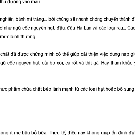
 thu đường vào máu.
ây nghiền, bánh mì trắng… bởi chúng sẽ nhanh chóng chuyển thành 
ơ như ngũ cốc nguyên hạt, đậu, đậu Hà Lan và các loại rau… Cá
 mức bình thường.
hất đã được chứng minh có thể giúp cải thiện việc dung nạp gl
ũ cốc nguyên hạt, cải bó xôi, cà rốt và thịt gà. Hãy tham khả
c thực phẩm chứa chất béo lành mạnh từ các loại hạt hoặc bổ sung
ông ít mẹ bầu bỏ bữa. Thực tế, điều này không giúp ổn định đ