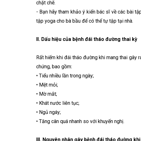
chặt chẽ.
- Bạn hãy tham khảo ý kiến bác sĩ về các bài tậ
tập yoga cho bà bầu để có thể tự tập tại nhà.
II. Dấu hiệu của bệnh đái tháo đường thai kỳ
Rất hiếm khi đái tháo đường khi mang thai gây ra
chứng, bao gồm:
• Tiểu nhiều lần trong ngày;
• Mệt mỏi;
• Mờ mắt;
• Khát nước liên tục;
• Ngủ ngáy;
• Tăng cân quá nhanh so với khuyến nghị.
III. Nguyên nhân gây bệnh đái tháo đường kh