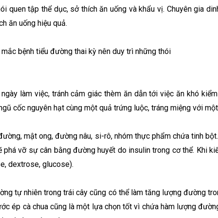
i quen tập thể dục, sở thích ăn uống và khẩu vị. Chuyên gia di
ch ăn uống hiệu quả.
mắc bệnh tiểu đường thai kỳ nên duy trì những thói
ày làm việc, tránh cảm giác thèm ăn dẫn tới việc ăn khó kiểm
ngũ cốc nguyên hạt cùng một quả trứng luộc, tráng miệng với một
 đường, mật ong, đường nâu, si-rô, nhóm thực phẩm chứa tinh bộ
phá vỡ sự cân bằng đường huyết do insulin trong cơ thể. Khi ki
e, dextrose, glucose).
ờng tự nhiên trong trái cây cũng có thể làm tăng lượng đường tro
 ép cà chua cũng là một lựa chọn tốt vì chứa hàm lượng đường thấ