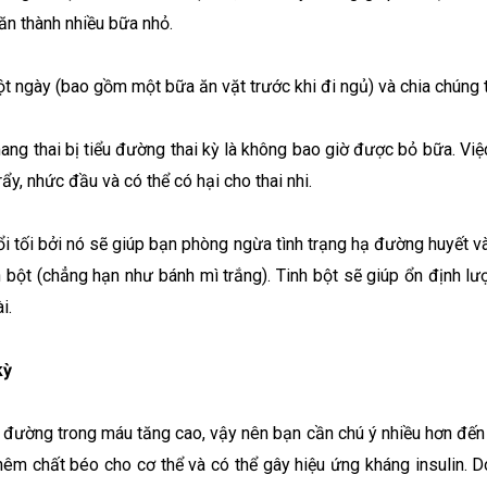
ăn thành nhiều bữa nhỏ.
ột ngày (bao gồm một bữa ăn vặt trước khi đi ngủ) và chia chúng 
ang thai bị tiểu đường thai kỳ là không bao giờ được bỏ bữa. Việ
rẩy, nhức đầu và có thể có hại cho thai nhi.
ổi tối bởi nó sẽ giúp bạn phòng ngừa tình trạng hạ đường huyết 
h bột (chẳng hạn như bánh mì trắng). Tinh bột sẽ giúp ổn định l
i.
kỳ
 đường trong máu tăng cao, vậy nên bạn cần chú ý nhiều hơn đến t
thêm chất béo cho cơ thể và có thể gây hiệu ứng kháng insulin. 