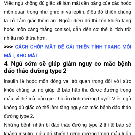
Việc ngủ không đủ giấc sẽ làm mất cân bằng của các hoóc
môn quan trọng như ghrelin và leptin, điều đó khiến chúng
ta có cảm giác thèm ăn. Ngoài điều đó thì còn khiến tăng
hoóc môn căng thẳng cortisol, dẫn đến cơ thể bị tích trữ
nhiều mỡ thừa hơn.
>>>
CÁCH CHỚP MẮT ĐỂ CẢI THIỆN TÌNH TRẠNG MỎI
MẮT, KHÔ MẮT
4. Ngủ sớm sẽ giúp giảm nguy cơ mắc bệnh
đáo tháo đường type 2
Insulin là hoóc môn đóng vai trò quan trọng đối với sức
khỏe chúng ta, nó giúp tế bào hấp thụ được đường trong
máu, vì thế mà luôn giữ cho ổn định đường huyết. Việc ngủ
không đủ giấc có thể làm tăng nguy cơ mắc bệnh đáo tháo
đường type 2.
Những bệnh nhân bị đáo tháo đường type 2 thì tế bào sẽ
kháng insulin, điều đó khiến lượng đường trong máu luôn