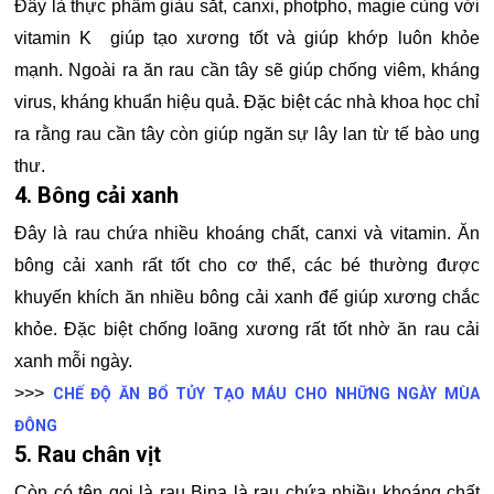
Đây là thực phẩm giàu sắt, canxi, photpho, magie cùng với
vitamin K giúp tạo xương tốt và giúp khớp luôn khỏe
mạnh. Ngoài ra ăn rau cần tây sẽ giúp chống viêm, kháng
virus, kháng khuẩn hiệu quả. Đặc biệt các nhà khoa học chỉ
ra rằng rau cần tây còn giúp ngăn sự lây lan từ tế bào ung
thư.
4. Bông cải xanh
Đây là rau chứa nhiều khoáng chất, canxi và vitamin. Ăn
bông cải xanh rất tốt cho cơ thể, các bé thường được
khuyến khích ăn nhiều bông cải xanh để giúp xương chắc
khỏe. Đặc biệt chống loãng xương rất tốt nhờ ăn rau cải
xanh mỗi ngày.
>>>
CHẾ ĐỘ ĂN BỔ TỦY TẠO MÁU CHO NHỮNG NGÀY MÙA
ĐÔNG
5. Rau chân vịt
Còn có tên gọi là rau Bina là rau chứa nhiều khoáng chất