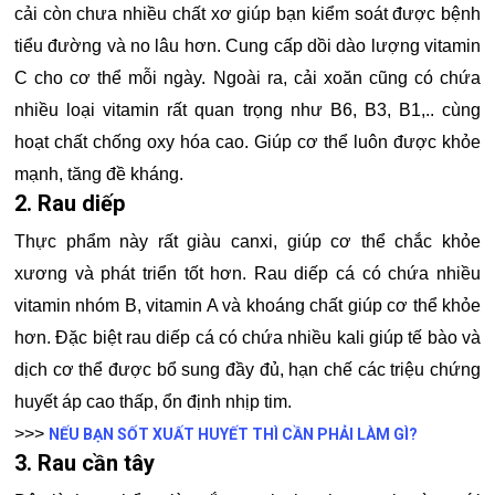
cải còn chưa nhiều chất xơ giúp bạn kiểm soát được bệnh
tiểu đường và no lâu hơn. Cung cấp dồi dào lượng vitamin
C cho cơ thể mỗi ngày. Ngoài ra, cải xoăn cũng có chứa
nhiều loại vitamin rất quan trọng như B6, B3, B1,.. cùng
hoạt chất chống oxy hóa cao. Giúp cơ thể luôn được khỏe
mạnh, tăng đề kháng.
2. Rau diếp
Thực phẩm này rất giàu canxi, giúp cơ thể chắc khỏe
xương và phát triển tốt hơn. Rau diếp cá có chứa nhiều
vitamin nhóm B, vitamin A và khoáng chất giúp cơ thể khỏe
hơn. Đặc biệt rau diếp cá có chứa nhiều kali giúp tế bào và
dịch cơ thể được bổ sung đầy đủ, hạn chế các triệu chứng
huyết áp cao thấp, ổn định nhịp tim.
>>>
NẾU BẠN SỐT XUẤT HUYẾT THÌ CẦN PHẢI LÀM GÌ?
3. Rau cần tây