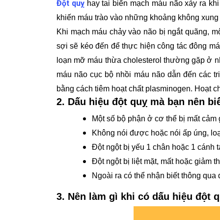
Đột quỵ
hay tai biến mạch máu não xảy ra khi
khiến máu trào vào những khoảng không xung 
Khi mạch máu chảy vào não bị ngắt quãng, một s
sợi sẽ kéo đến để thực hiện công tác đông má
loạn mỡ máu thừa cholesterol thường gặp ở nh
máu não cục bộ nhồi máu não dẫn đến các tri
bằng cách tiêm hoạt chất plasminogen. Hoạt chấ
2. Dấu hiệu đột quỵ mà bạn nên bi
Một số bộ phận ở cơ thể bị mất cảm 
Không nói được hoặc nói ấp úng, lo
Đột ngột bị yếu 1 chân hoặc 1 cánh tay
Đột ngột bị liệt mặt, mất hoặc giảm t
Ngoài ra có thể nhận biết thông qua 
3. Nên làm gì khi có dấu hiệu đột 