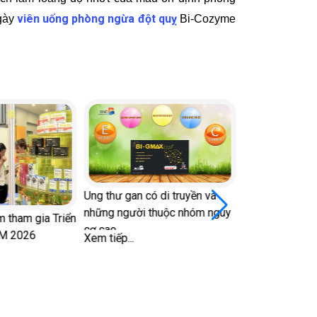
viên uống phòng ngừa đột quỵ
ngày
Bi-Cozyme
Ung thư gan có di truyền và
những người thuộc nhóm nguy
 tham gia Triển
cơ cao
CM 2026
Xem tiếp...
Nhìn màu dịch
bệnh lý để bảo
vùng kín
Xem tiếp...