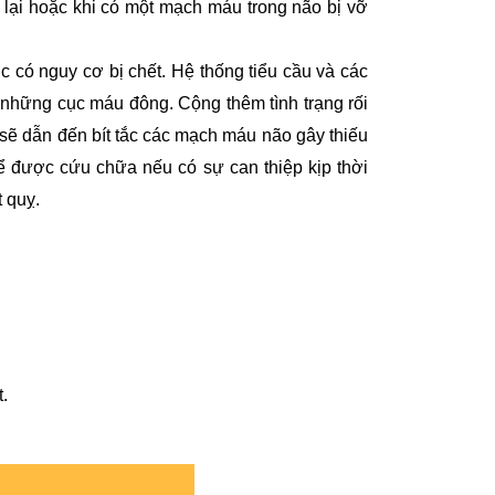
lại hoặc khi có một mạch máu trong não bị vỡ
ục có nguy cơ bị chết. Hệ thống tiểu cầu và các
 những cục máu đông. Cộng thêm tình trạng rối
sẽ dẫn đến bít tắc các mạch máu não gây thiếu
ể được cứu chữa nếu có sự can thiệp kịp thời
 quỵ.
.