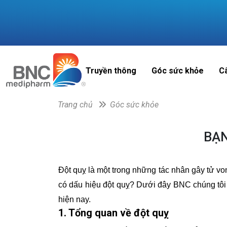
Truyền thông
Góc sức khỏe
C
Trang chủ
Góc sức khỏe
BẠN
Đột quỵ là một trong những tác nhân gây tử von
có dấu hiệu đột quỵ? Dưới đây BNC chúng tôi 
hiện nay.
1. Tổng quan về đột quỵ