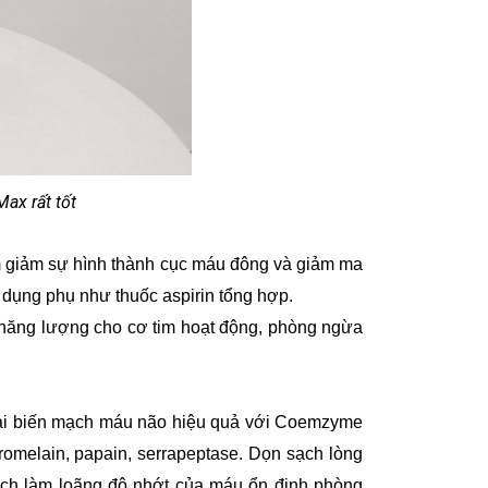
ax rất tốt
 làm giảm sự hình thành cục máu đông và giảm ma
dụng phụ như thuốc aspirin tổng hợp.
 năng lượng cho cơ tim hoạt động, phòng ngừa
, tai biến mạch máu não hiệu quả với Coemzyme
romelain, papain, serrapeptase. Dọn sạch lòng
ạch làm loãng độ nhớt của máu ổn định phòng