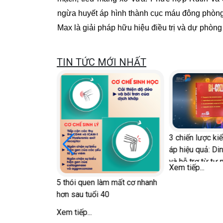
ngừa huyết áp hình thành cục máu đông phòng
Max là giải pháp hữu hiệu điều trị và dự phòng
TIN TỨC MỚI NHẤT
3 chiến lược ki
với Diễn đàn
áp hiệu quả: Di
c
và hỗ trợ từ tự 
Xem tiếp...
5 thói quen làm mất cơ nhanh
hơn sau tuổi 40
Xem tiếp...