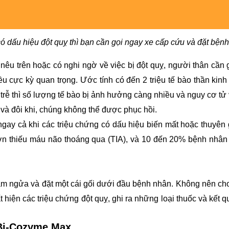
có dấu hiệu đột quỵ thì bạn cần gọi ngay xe cấp cứu và đặt bệ
nêu trên hoặc có nghi ngờ về việc bị đột quỵ, người thân cần g
u cực kỳ quan trọng. Ước tính có đến 2 triệu tế bào thần kinh
rễ thì số lượng tế bào bị ảnh hưởng càng nhiều và nguy cơ tử 
và đôi khi, chúng không thể được phục hồi.
 ngay cả khi các triệu chứng có dấu hiệu biến mất hoặc thuyên 
cơn thiếu máu não thoáng qua (TIA), và 10 đến 20% bệnh nhân 
ằm ngửa và đặt một cái gối dưới đầu bệnh nhân. Không nên ch
t hiện các triệu chứng đột quỵ, ghi ra những loại thuốc và kế
 Bi-Cozyme Max