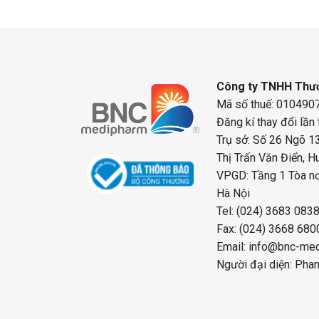
Công ty TNHH Thươ
Mã số thuế: 0104907
Đăng kí thay đổi lần
Trụ sở: Số 26 Ngõ 13
Thị Trấn Văn Điển, H
VPGD: Tầng 1 Tòa nơ
Hà Nội
Tel: (024) 3683 083
Fax: (024) 3668 680
Email: info@bnc-me
Người đại diện: Pha