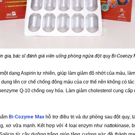
n gia, bác sĩ đánh giá viên uống phòng ngừa đột quỵ Bi-Coenzy M
 là một dạng Aspirin tự nhiên, giúp làm giảm độ nhớt của máu,
 dụng lên cơ chế chống đông máu của cơ thể nên không có tác 
conenzyme Q-10 chống oxy hóa. Làm giảm cholesterol cung cấp
Bi-Cozyme Max
phẩm
hỗ trợ điều trị và dự phòng sau đột quỵ
g, xơ vữa mạnh. Kết hợp với 4 loại enzym như nattokinase, b
Salicin từ cây dưỡng trắng giúp tăng cường sức đề thành m