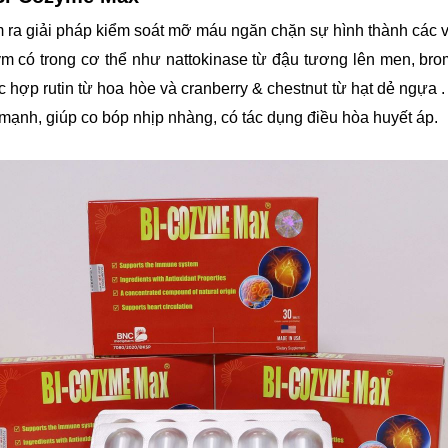
m ra giải pháp kiểm soát mỡ máu ngăn chặn sự hình thành các 
 có trong cơ thể như nattokinase từ đậu tương lên men, brom
ức hợp rutin từ hoa hòe và cranberry & chestnut từ hạt dẻ ngự
ạnh, giúp co bóp nhịp nhàng, có tác dụng điều hòa huyết áp.