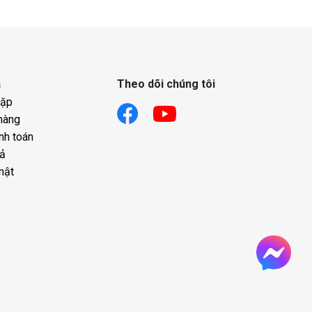
Theo dõi chúng tôi
h
gặp
hàng
nh toán
rả
mật