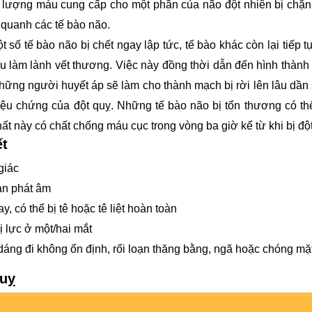
 lượng máu cung cấp cho một phần của não đột nhiên bị chặn 
quanh các tế bào não.
ố tế bào não bị chết ngay lập tức, tế bào khác còn lại tiếp t
u làm lành vết thương. Việc này đồng thời dẫn đến hình thành
ững người huyết áp sẽ làm cho thành mạch bị rời lên lâu dần 
ệu chứng của đột quỵ. Những tế bào não bị tổn thương có th
t này có chất chống máu cục trong vòng ba giờ kể từ khi bị đột
ết
giác
ạn phát âm
, có thể bị tê hoặc tê liệt hoàn toàn
hị lực ở một/hai mắt
dáng đi không ổn định, rối loạn thăng bằng, ngã hoặc chóng mặt
quỵ