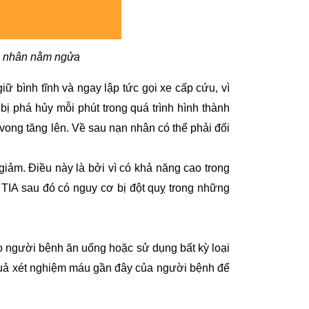
nh nhân nằm ngửa
iữ bình tĩnh và ngay lập tức gọi xe cấp cứu, vì
 bị phá hủy mỗi phút trong quá trình hình thành
vong tăng lên. Về sau nạn nhân có thể phải đối
giảm. Điều này là bởi vì có khả năng cao trong
TIA sau đó có nguy cơ bị đột quỵ trong những
o người bệnh ăn uống hoặc sử dụng bất kỳ loại
t quả xét nghiệm máu gần đây của người bệnh để