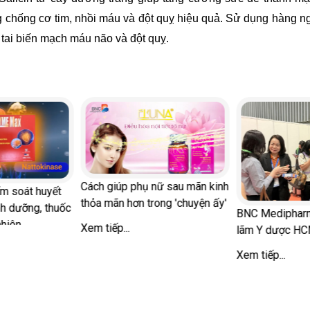
 chống cơ tim, nhồi máu và đột quỵ hiệu quả. Sử dụng hàng 
 tai biến mạch máu não và đột quỵ.
Cách giúp phụ nữ sau mãn kinh
ểm soát huyết
thỏa mãn hơn trong 'chuyện ấy'
nh dưỡng, thuốc
BNC Medipharm
nhiên
Xem tiếp...
lãm Y dược H
Xem tiếp...