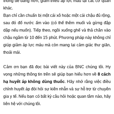
thông dễ dàng hơn, giảm thiểu áp lực máu tại các cơ quan
khác.
Bạn chỉ cần chuẩn bị một cái xô hoặc một cái chậu đủ rộng,
sau đó đổ nước ấm vào (có thể thêm muối và gừng đập
dập nếu muốn). Tiếp theo, ngồi xuống ghế và thả chân vào
chậu ngâm từ 10 đến 15 phút. Phương pháp này không chỉ
giúp giảm áp lực máu mà còn mang lại cảm giác thư giãn,
thoải mái.
Cảm ơn bạn đã đọc bài viết này của BNC chúng tôi. Hy
vọng những thông tin trên sẽ giúp bạn hiểu hơn về
8 cách
hạ huyết áp không dùng thuốc
. Hãy nhớ rằng việc điều
chỉnh huyết áp đòi hỏi sự kiên nhẫn và sự hỗ trợ từ chuyên
gia y tế. Nếu bạn có bất kỳ câu hỏi hoặc quan tâm nào, hãy
liên hệ với chúng tôi.