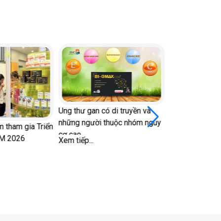
Ung thư gan có di truyền và
những người thuộc nhóm nguy
 tham gia Triển
cơ cao
CM 2026
Xem tiếp...
Nhìn màu dịch
bệnh lý để bảo
vùng kín
Xem tiếp...