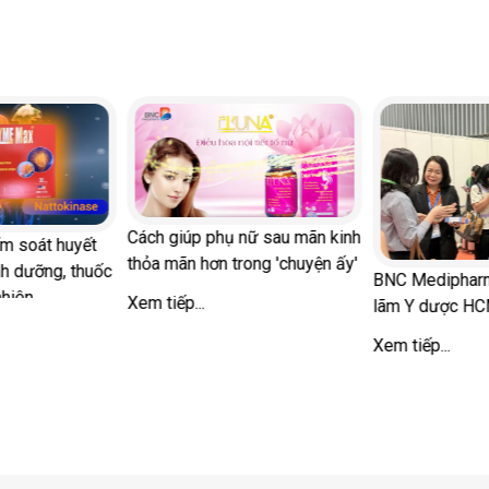
Cách giúp phụ nữ sau mãn kinh
ểm soát huyết
thỏa mãn hơn trong 'chuyện ấy'
nh dưỡng, thuốc
BNC Medipharm
nhiên
Xem tiếp...
lãm Y dược H
Xem tiếp...