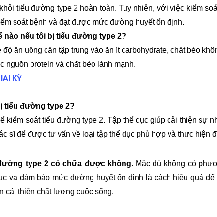
khỏi tiểu đường type 2 hoàn toàn. Tuy nhiên, với việc kiểm so
kiểm soát bệnh và đạt được mức đường huyết ổn định.
 nào nếu tôi bị tiểu đường type 2?
hế độ ăn uống cần tập trung vào ăn ít carbohydrate, chất béo kh
ác nguồn protein và chất béo lành mạnh.
HAI KỲ
bị tiểu đường type 2?
 để kiểm soát tiểu đường type 2. Tập thể dục giúp cải thiện sự n
c sĩ để được tư vấn về loại tập thể dục phù hợp và thực hiện 
đường type 2 có chữa được không
. Mặc dù không có phươ
 dục và đảm bảo mức đường huyết ổn định là cách hiệu quả để 
 cải thiện chất lượng cuộc sống.