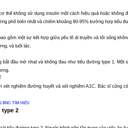
cơ thể không sử dụng insulin một cách hiệu quả hoặc không đ
 đường phổ biến nhất và chiếm khoảng 90-95% trường hợp tiểu đ
ao gồm một sự kết hợp giữa yếu tố di truyền và lối sống khôn
ng, và tuổi tác.
g bắt đầu mờ nhạt và không đau như tiểu đường type 1. Một s
ương.
2
n xét nghiệm đường huyết và xét nghiệm A1C. Bác sĩ cũng có
G BNC TÌM HIỂU
g type 2
oát tiểu đường type 2. Người bệnh nên tập trung vào việc ăn ít