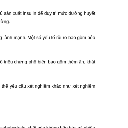
ủ sản xuất insulin để duy trì mức đường huyết
ường.
g lành mạnh. Một số yếu tố rủi ro bao gồm béo
ố triệu chứng phổ biến bao gồm thèm ăn, khát
 thể yêu cầu xét nghiệm khác như xét nghiệm
 carbohydrate, chất béo không bão hòa và nhiều