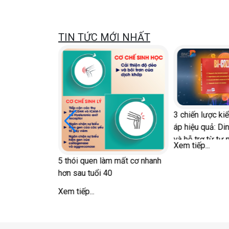
TIN TỨC MỚI NHẤT
3 chiến lược ki
với Diễn đàn
áp hiệu quả: Di
c
và hỗ trợ từ tự 
Xem tiếp...
5 thói quen làm mất cơ nhanh
hơn sau tuổi 40
Xem tiếp...