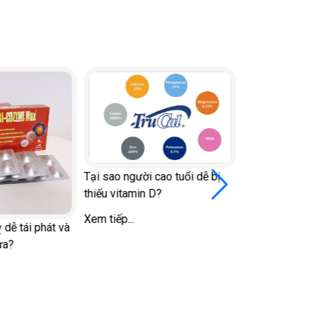
Tại sao người cao tuổi dễ bị
thiếu vitamin D?
Xem tiếp...
dễ tái phát và
a?
Đi bộ vào giờ n
đái tháo đường 
đường huyết và
Xem tiếp...