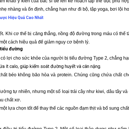
ham khảo ý kiến của bác sĩ để lên kế hoạch tập thể dục phù hợ
nhẹ nhàng và ổn định, chẳng hạn như đi bộ, tập yoga, bơi lội h
ược Hiệu Quả Cao Nhất
 Khi cơ thể bị căng thẳng, nồng độ đường trong máu có thể t
một cách hiệu quả để giảm nguy cơ bệnh lý.
 tiểu đường
có lợi cho sức khỏe của người bị tiểu đường Type 2, chẳng hạ
ứa ít calo, giúp kiểm soát đường huyết và cân nặng.
 chất béo không bão hòa và protein. Chúng cũng chứa chất ch
đường tự nhiên, nhưng một số loại trái cây như kiwi, dâu tây v
àu chất xơ.
 một lựa chọn tốt để thay thế các nguồn đạm thịt và bổ sung chất
 điều trị tiểu đường Type 2. Một số loại thảo dược như nấm 