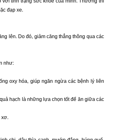
p với tình trạng sức khỏe của mình. Thường thì
oặc đạp xe.
ăng lên. Do đó, giảm căng thẳng thông qua các
n như:
ống oxy hóa, giúp ngăn ngừa các bệnh lý liên
à quả hạch là những lựa chọn tốt để ăn giữa các
 xơ.
linh chi, dây thìa canh, mướp đắng, húng quế,