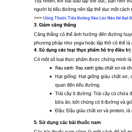
Tuy nhiên, khi bắt đầu tập thể dục, bạn nên t
người bị tiểu đường nên tập thể dục một cách 
>>>
Uống Thuốc Tiểu Đường Vào Lúc Nào Để Đạt Đ
3. Giảm căng thẳng
Căng thẳng có thể ảnh hưởng đến đường huyết.
phương pháp như yoga hoặc tập thở có thể là 
4. Sử dụng các loại thực phẩm hỗ trợ điều trị
Có một số loại thực phẩm được chứng minh là 
Rau xanh: Rau xanh giàu chất xơ và ch
Hạt giống: Hạt giống giàu chất xơ,
quan đến tiểu đường.
Trái cây ít đường: Trái cây có chứa 
bữa ăn, bởi chúng có ít đường và gi
Đậu: Đậu giàu chất xơ và protein, là
5. Sử dụng các bài thuốc nam
Các bài thuốc nam cũng là một cách để hỗ trợ