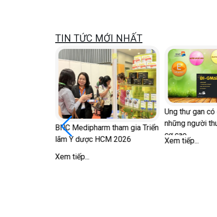
TIN TỨC MỚI NHẤT
 sau mãn kinh
Ung thư gan có d
ng 'chuyện ấy'
những người thu
BNC Medipharm tham gia Triển
cơ cao
lãm Y dược HCM 2026
Xem tiếp...
Xem tiếp...