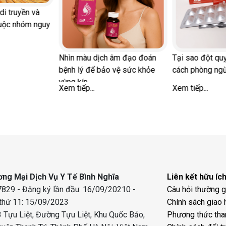
di truyền và
uộc nhóm nguy
Nhìn màu dịch âm đạo đoán
Tại sao đột quỵ
bệnh lý để bảo vệ sức khỏe
cách phòng ng
vùng kín
Xem tiếp...
Xem tiếp...
ng Mại Dịch Vụ Y Tế Bình Nghĩa
Liên kết hữu íc
829 - Đăng ký lần đầu: 16/09/20210 -
Câu hỏi thường 
 thứ 11: 15/09/2023
Chính sách giao 
 Tựu Liệt, Đường Tựu Liệt, Khu Quốc Bảo,
Phương thức tha