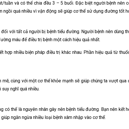
út/tuần và có thể chia đều 3 – 5 buổi. Đặc biệt người bệnh nê
nên ngồi quá nhiều vì vận động sẽ giúp cơ thể sử dụng đường tốt 
ối với tất cả người bị bệnh tiểu đường. Người bệnh nên dùng thuố
đường máu để điều trị bệnh một cách hiệu quả nhất.
t hợp nhiều biện pháp điều trị khác nhau. Phần hiệu quả từ thuố
h mẽ, cùng với một cơ thể khỏe mạnh sẽ giúp chúng ta vượt qua
i suy nghĩ quá nhiều.
ũng có thể là nguyên nhân gây nên bệnh tiểu đường. Bạn nên kết h
 giúp ngăn ngừa nhiều loại bệnh xâm nhập vào cơ thể.