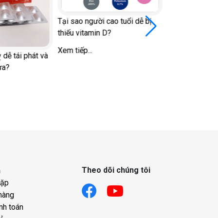
Tại sao người cao tuổi dễ bị
thiếu vitamin D?
Xem tiếp...
 dễ tái phát và
ừa?
Đi bộ vào giờ 
đái tháo đường
đường huyết v
Xem tiếp...
Theo dõi chúng tôi
h
gặp
hàng
nh toán