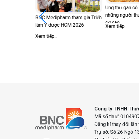
ữ sau mãn kinh
Ung thư gan có 
ong 'chuyện ấy'
những người th
BNC Medipharm tham gia Triển
cơ cao
lãm Y dược HCM 2026
Xem tiếp...
Xem tiếp...
Công ty TNHH Thươ
Mã số thuế: 0104907
Đăng kí thay đổi lần
Trụ sở: Số 26 Ngõ 13