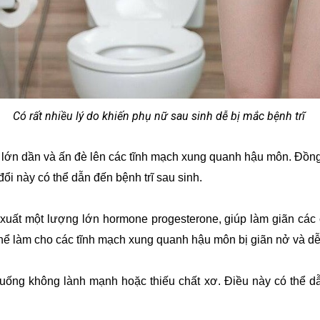
Có rất nhiều lý do khiến phụ nữ sau sinh dễ bị mắc bệnh trĩ
 lớn dần và ấn đè lên các tĩnh mạch xung quanh hậu môn. Đồng t
ổi này có thể dẫn đến bệnh trĩ sau sinh.
n xuất một lượng lớn hormone progesterone, giúp làm giãn các
hể làm cho các tĩnh mạch xung quanh hậu môn bị giãn nở và dễ b
uống không lành mạnh hoặc thiếu chất xơ. Điều này có thể dẫn 