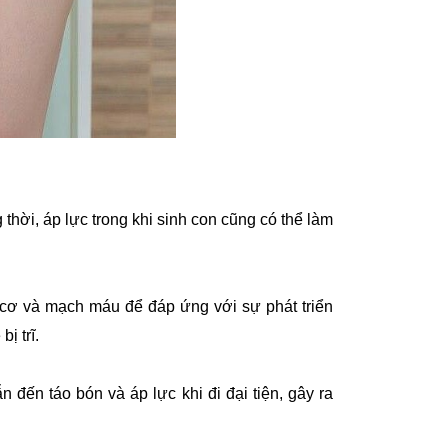
hời, áp lực trong khi sinh con cũng có thể làm
 cơ và mạch máu để đáp ứng với sự phát triển
ị trĩ.
đến táo bón và áp lực khi đi đại tiện, gây ra