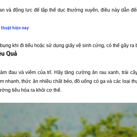
ian và động lực để tập thể dục thường xuyên, điều này dẫn 
.
thuật hiện nay
ụng khi đi tiểu hoặc sử dụng giấy vệ sinh cứng, có thể gây ra b
ệu Quả
ảm đau và viêm của trĩ. Hãy tăng cường ăn rau xanh, trái cây
m nhanh, thức ăn nhiều chất béo, đồ uống có ga và các loại 
ờng tiêu hóa ra khỏi cơ thể.