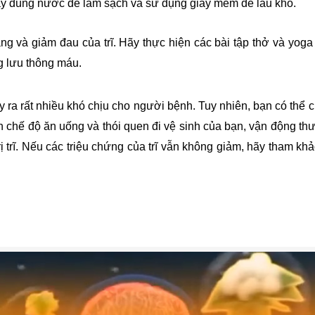
Hãy dùng nước để làm sạch và sử dụng giấy mềm để lau khô.
ng và giảm đau của trĩ. Hãy thực hiện các bài tập thở và yoga
g lưu thông máu.
ây ra rất nhiều khó chịu cho người bệnh. Tuy nhiên, bạn có thể c
ến chế độ ăn uống và thói quen đi vệ sinh của bạn, vận động 
 trĩ. Nếu các triệu chứng của trĩ vẫn không giảm, hãy tham khảo 