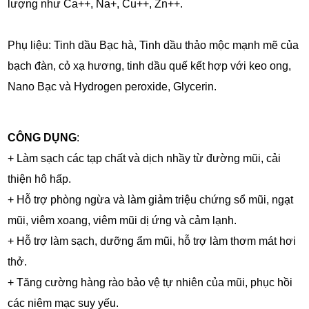
lượng như Ca++, Na+, Cu++, Zn++.
Phụ liệu: Tinh dầu Bạc hà, Tinh dầu thảo mộc mạnh mẽ của
bạch đàn, cỏ xạ hương, tinh dầu quế kết hợp với keo ong,
Nano Bạc và Hydrogen peroxide, Glycerin.
CÔNG DỤNG
:
+ Làm sạch các tạp chất và dịch nhầy từ đường mũi, cải
thiện hô hấp.
+ Hỗ trợ phòng ngừa và làm giảm triệu chứng sổ mũi, ngạt
mũi, viêm xoang, viêm mũi dị ứng và cảm lạnh.
+ Hỗ trợ làm sạch, dưỡng ẩm mũi, hỗ trợ làm thơm mát hơi
thở.
+ Tăng cường hàng rào bảo vệ tự nhiên của mũi, phục hồi
các niêm mạc suy yếu.