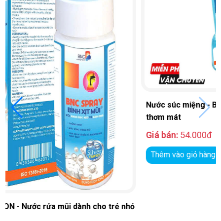
Nước súc miệng - BNC MOUTH RINSE® đem lại hơi thở
thơm mát
Giá bán:
54.000đ
Thêm vào giỏ hàng