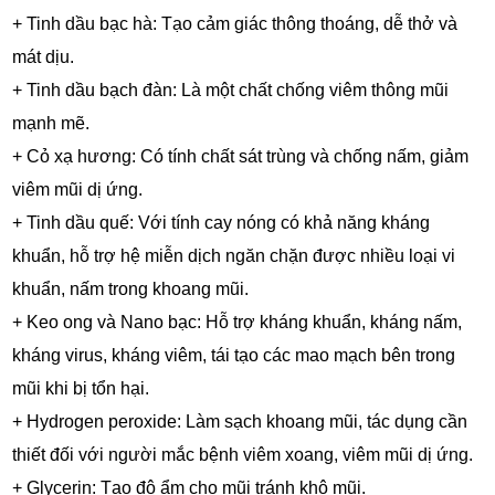
+ Tinh dầu bạc hà: Tạo cảm giác thông thoáng, dễ thở và
mát dịu.
+ Tinh dầu bạch đàn: Là một chất chống viêm thông mũi
mạnh mẽ.
+ Cỏ xạ hương: Có tính chất sát trùng và chống nấm, giảm
viêm mũi dị ứng.
+ Tinh dầu quế: Với tính cay nóng có khả năng kháng
khuẩn, hỗ trợ hệ miễn dịch ngăn chặn được nhiều loại vi
khuẩn, nấm trong khoang mũi.
+ Keo ong và Nano bạc: Hỗ trợ kháng khuẩn, kháng nấm,
kháng virus, kháng viêm, tái tạo các mao mạch bên trong
mũi khi bị tổn hại.
+ Hydrogen peroxide: Làm sạch khoang mũi, tác dụng cần
thiết đối với người mắc bệnh viêm xoang, viêm mũi dị ứng.
+ Glycerin: Tạo độ ẩm cho mũi tránh khô mũi.