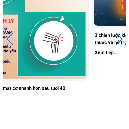
3 chiến lược kiểm soát huyết áp hiệu quả: Dinh dưỡng,
thuốc và hỗ trợ từ tự nhiên
Xem tiếp...