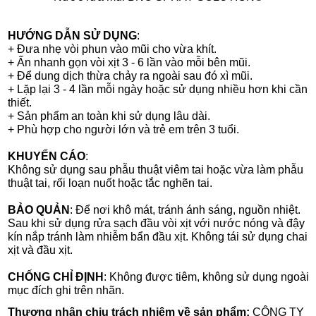
HƯỚNG DẪN SỬ DỤNG
:
+ Đưa nhẹ vòi phun vào mũi cho vừa khít.
+ Ấn nhanh gọn vòi xịt 3 - 6 lần vào mỗi bên mũi.
+ Để dung dịch thừa chảy ra ngoài sau đó xì mũi.
+ Lặp lại 3 - 4 lần mỗi ngày hoặc sử dụng nhiều hơn khi cần
thiết.
+ Sản phẩm an toàn khi sử dụng lâu dài.
+ Phù hợp cho người lớn và trẻ em trên 3 tuổi.
KHUYẾN CÁO
:
Không sử dụng sau phẫu thuật viêm tai hoặc vừa làm phẫu
thuật tai, rối loạn nuốt hoặc tắc nghẽn tai.
BẢO QUẢN
: Để nơi khô mát, tránh ánh sáng, nguồn nhiệt.
Sau khi sử dụng rửa sạch đầu vòi xịt với nước nóng và đậy
kín nắp tránh làm nhiễm bẩn đầu xịt. Không tái sử dụng chai
xịt và đầu xịt.
CHỐNG CHỈ ĐỊNH
: Không được tiêm, không sử dụng ngoài
mục đích ghi trên nhãn.
Thương nhân chịu trách nhiệm về sản phẩm:
CÔNG TY