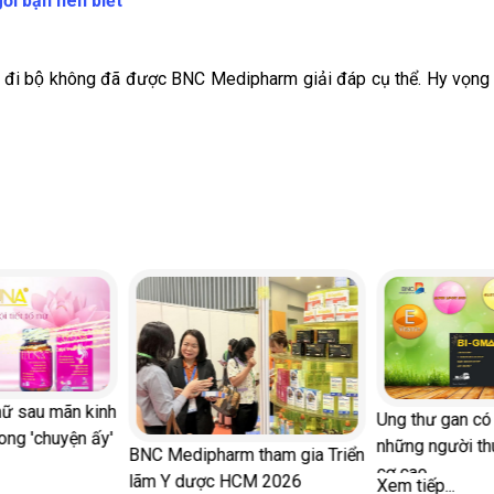
ối bạn nên biết
nên đi bộ không đã được BNC Medipharm giải đáp cụ thể. Hy vọng n
ãn kinh
Ung thư gan có di truyề
yện ấy'
những người thuộc nhó
BNC Medipharm tham gia Triển
cơ cao
lãm Y dược HCM 2026
Xem tiếp...