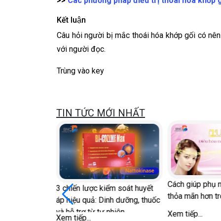
>>
Các phương pháp điều trị thoái hóa khớp g
Kết luận
Câu hỏi người bị mắc thoái hóa khớp gối có 
với người đọc.
Trùng vào key
TIN TỨC MỚI NHẤT
Cách giúp phụ nữ sau m
3 chiến lược kiểm soát huyết
thỏa mãn hơn trong 'chu
áp hiệu quả: Dinh dưỡng, thuốc
và hỗ trợ từ tự nhiên
Xem tiếp...
Xem tiếp...