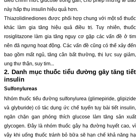
điều chỉnh mức glucose trong gan, cho phép những tế bào
này hấp thụ insulin hiệu quả hơn.
Thiazolidinediones được phối hợp chung với một số thuốc
khác làm gia tăng hiệu quả điều trị. Tuy nhiên, thuốc
rosiglitazone làm gia tăng nguy cơ gặp các vấn đề ở tim
nên đã ngưng hoạt động. Các vấn đề cũng có thể xảy đến
bao gồm mất ngủ, tăng cân bất thường, thị lực suy giảm,
ung thư thận, suy tim...
2. Danh mục thuốc tiểu đường gây tăng tiết
insulin
Sulfonylureas
Nhóm thuốc tiểu đường sulfonylurea (glimepiride, glipizide
và glyburide) có tác dụng ức chế tuyến tuỵ bài tiết insulin,
ngăn chặn gan phóng thích glucose làm tăng sản xuất
glycogen. Đây là nhóm thuốc gây hạ đường huyết cao, vì
vậy khi uống thuốc tránh bỏ bữa sẽ hạn chế khả năng hạ