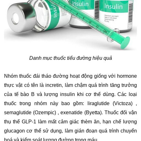
Danh mục thuốc tiểu đường hiệu quả
Nhóm thuốc đái tháo đường hoạt động giống với hormone
thực vật có tên là incretin, làm chậm quá trình tăng trưởng
của tế bào B và lượng insulin khi cơ thể dùng. Các loại
thuốc trong nhóm này bao gồm: liraglutide (Victoza) ,
semaglutide (Ozempic) , exenatide (Byetta). Thuốc đối vận
thụ thể GLP-1 làm mất cảm giác thèm ăn, hạn chế lượng
glucagon cơ thể sử dụng, làm gián đoạn quá trình chuyển
hoá và kiểm soát lượng đường trong máu.