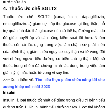
trước bữa ăn.
4. Thuốc ức chế SGLT2
Thuốc ức chế SGLT2 (canagliflozin, dapagliflozin,
empagliflozin. ..) giảm sự hấp thu glucose tại ống thận, hỗ
trợ quá trình đào thải glucose nên có thể hạ đường máu, do
đó giúp huyết áp và cân nặng kiểm soát tốt hơn. Nhóm
thuốc còn có tác dụng trong việc làm chậm sự phát triển
của bệnh thận, giảm thiểu nguy cơ suy thận và tử vong đối
với những người tiểu đường có biến chứng thận. Một số
thuốc trong nhóm đã chứng minh tác dụng trong việc làm
giảm tỷ lệ mắc hoặc tử vong vì suy tim.
Tìm hiểu thực phẩm chức năng tốt cho
>>> Xem thêm về:
xương khớp mới nhất 2023
Insulin
Insulin là loại thuốc tốt nhất để dùng trong điều trị bệnh tiểu
đường tuýp 1. Khi bị bệnh tiểu đường tuýp 1, cơ thể không