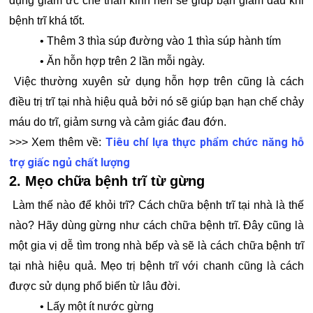
dụng giảm ức chế thần kinh nên sẽ giúp bạn giảm đau khi
bệnh trĩ khá tốt.
• Thêm 3 thìa súp đường vào 1 thìa súp hành tím
• Ăn hỗn hợp trên 2 lần mỗi ngày.
Việc thường xuyên sử dụng hỗn hợp trên cũng là cách
điều trị trĩ tại nhà hiệu quả bởi nó sẽ giúp bạn hạn chế chảy
máu do trĩ, giảm sưng và cảm giác đau đớn.
Tiêu chí lựa thực phẩm chức năng hỗ
>>> Xem thêm về:
trợ giấc ngủ chất lượng
2. Mẹo chữa bệnh trĩ từ gừng
Làm thế nào để khỏi trĩ? Cách chữa bệnh trĩ tại nhà là thế
nào? Hãy dùng gừng như cách chữa bệnh trĩ. Đây cũng là
một gia vị dễ tìm trong nhà bếp và sẽ là cách chữa bệnh trĩ
tại nhà hiệu quả. Mẹo trị bệnh trĩ với chanh cũng là cách
được sử dụng phổ biến từ lâu đời.
• Lấy một ít nước gừng