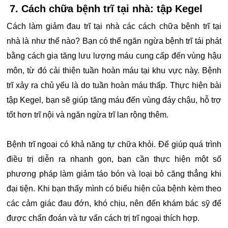
7. Cách chữa bệnh trĩ tại nhà: tập Kegel
Cách làm giảm đau trĩ tại nhà các cách chữa bệnh trĩ tại
nhà là như thế nào? Bạn có thể ngăn ngừa bệnh trĩ tái phát
bằng cách gia tăng lưu lượng máu cung cấp đến vùng hậu
môn, từ đó cải thiện tuần hoàn máu tại khu vực này. Bệnh
trĩ xảy ra chủ yếu là do tuần hoàn máu thấp. Thực hiện bài
tập Kegel, bạn sẽ giúp tăng máu đến vùng đáy chậu, hỗ trợ
tốt hơn trĩ nội và ngăn ngừa trĩ lan rộng thêm.
Bệnh trĩ ngoại có khả năng tự chữa khỏi. Để giúp quá trình
điều trị diễn ra nhanh gọn, bạn cần thực hiện một số
phương pháp làm giảm táo bón và loại bỏ căng thẳng khi
đại tiện. Khi bạn thấy mình có biểu hiện của bệnh kèm theo
các cảm giác đau đớn, khó chịu, nên đến khám bác sỹ để
được chẩn đoán và tư vấn cách trị trĩ ngoại thích hợp.