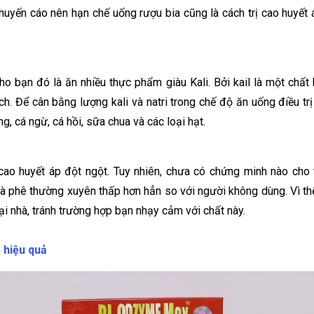
huyến cáo nên hạn chế uống rượu bia cũng là cách trị cao huyết á
cho bạn đó là ăn nhiều thực phẩm giàu Kali. Bởi kail là một chấ
ch. Để cân bằng lượng kali và natri trong chế độ ăn uống điều t
g, cá ngừ, cá hồi, sữa chua và các loại hạt.
cao huyết áp đột ngột. Tuy nhiên, chưa có chứng minh nào cho
à phê thường xuyên thấp hơn hẳn so với người không dùng. Vì th
tại nhà, tránh trường hợp bạn nhạy cảm với chất này.
 hiệu quả