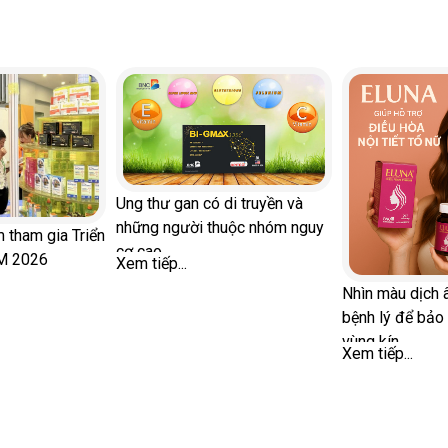
Ung thư gan có di truyền và
những người thuộc nhóm nguy
tham gia Triển
cơ cao
M 2026
Xem tiếp...
Nhìn màu dịch
bệnh lý để bảo
vùng kín
Xem tiếp...