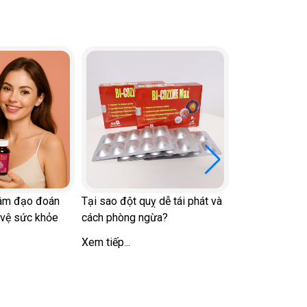
Tại sao người c
thiếu vitamin D
Xem tiếp...
 âm đạo đoán
Tại sao đột quỵ dễ tái phát và
 vệ sức khỏe
cách phòng ngừa?
Xem tiếp...