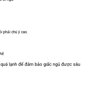
 phải chú ý cao.
hể.
c quá lạnh để đảm bảo giấc ngủ được sâu
ủ