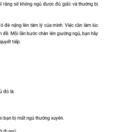
ghĩ rằng sẽ không ngủ được đủ giấc và thường bị
đó đè nặng lên tâm lý của mình. Việc cần làm lúc
n đề. Mỗi lần bước chân lên giường ngủ, bạn hãy
quyết tiếp.
 đó là:
hi bạn bị mất ngủ thường xuyên.
ờ đi ngủ.