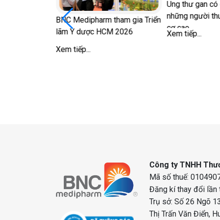
ữ sau mãn kinh
Ung thư gan có 
ong 'chuyện ấy'
những người th
BNC Medipharm tham gia Triển
cơ cao
lãm Y dược HCM 2026
Xem tiếp...
Xem tiếp...
Công ty TNHH Thươ
Mã số thuế: 0104907
Đăng kí thay đổi lần
Trụ sở: Số 26 Ngõ 13
Thị Trấn Văn Điển, H