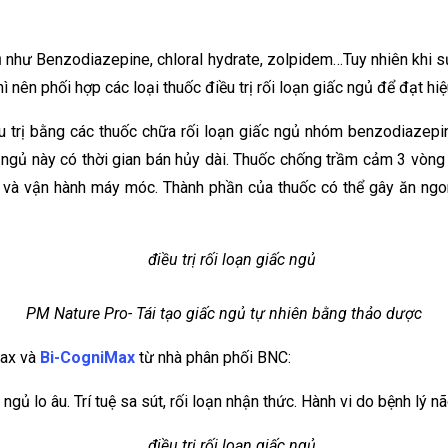
ngủ như Benzodiazepine, chloral hydrate, zolpidem…Tuy nhiên khi
 nên phối hợp các loại thuốc điều trị rối loạn giấc ngủ để đạt hiệ
u trị bằng các thuốc chữa rối loạn giấc ngủ nhóm benzodiazepi
iấc ngủ này có thời gian bán hủy dài. Thuốc chống trầm cảm 3 vòn
e và vận hành máy móc. Thành phần của thuốc có thể gây ăn ngo
PM Nature Pro- Tái tạo giấc ngủ tự nhiên bằng thảo dược
Max và
Bi-CogniMax
từ nhà phân phối BNC:
gủ lo âu. Trí tuệ sa sút, rối loạn nhận thức. Hành vi do bệnh lý n