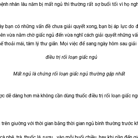
 bệnh nhân lâu năm bị mất ngủ thì thường rất sợ buổi tối vì họ n
gày bạn có những vấn đề chưa giải quyết xong, bạn bị áp lực do 
 nên vừa nằm chờ giấc ngủ đến vừa nghĩ cách giải quyết những vấ
ế thoải mái, tâm lý thư giãn. Mọi việc để sang ngày hôm sau giải 
Mất ngủ là chứng rối loạn giấc ngủ thường gặp nhất
c dễ dàng hơn mà không cần dùng thuốc điều trị rối loạn giấc ngủ
trên giường với thời gian bằng thời gian ngủ bình thường trước k
 phê, trà, thuốc lá, rượu... vào mỗi buổi chiều hay khi gần đến gi