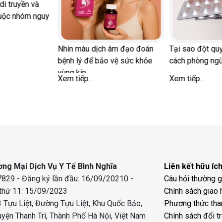
di truyền và
uộc nhóm nguy
Nhìn màu dịch âm đạo đoán
Tại sao đột quỵ
bệnh lý để bảo vệ sức khỏe
cách phòng ng
vùng kín
Xem tiếp...
Xem tiếp...
ng Mại Dịch Vụ Y Tế Bình Nghĩa
Liên kết hữu íc
829 - Đăng ký lần đầu: 16/09/20210 -
Câu hỏi thường 
 thứ 11: 15/09/2023
Chính sách giao 
 Tựu Liệt, Đường Tựu Liệt, Khu Quốc Bảo,
Phương thức tha
uyện Thanh Trì, Thành Phố Hà Nội, Việt Nam
Chính sách đổi t