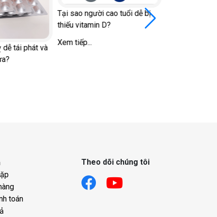
Tại sao người cao tuổi dễ bị
thiếu vitamin D?
Xem tiếp...
 dễ tái phát và
ừa?
Đi bộ vào giờ 
đái tháo đường
đường huyết v
Xem tiếp...
Theo dõi chúng tôi
h
gặp
hàng
nh toán
rả