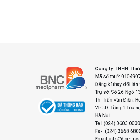
 mất cơ nhanh
Công ty TNHH Thươ
Mã số thuế: 0104907
Đăng kí thay đổi lần
Trụ sở: Số 26 Ngõ 13
Thị Trấn Văn Điển, H
VPGD: Tầng 1 Tòa nơ
Hà Nội
Tel: (024) 3683 083
Fax: (024) 3668 680
Email: info@bnc-me