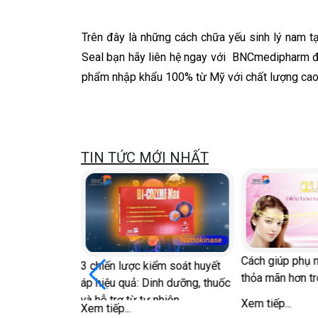
Trên đây là những cách chữa yếu sinh lý nam
Seal bạn hãy liên hệ ngay với BNCmedipharm để
phẩm nhập khẩu 100% từ Mỹ với chất lượng cao
TIN TỨC MỚI NHẤT
Cách giúp phụ 
3 chiến lược kiểm soát huyết
thỏa mãn hơn tr
áp hiệu quả: Dinh dưỡng, thuốc
và hỗ trợ từ tự nhiên
Xem tiếp...
Xem tiếp...