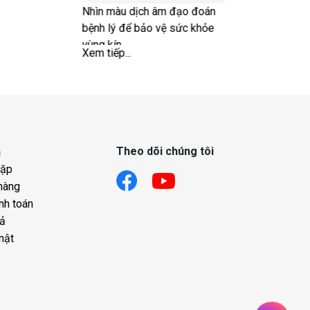
Nhìn màu dịch âm đạo đoán
Tại sao đột quỵ
bệnh lý để bảo vệ sức khỏe
cách phòng ng
vùng kín
Xem tiếp...
Xem tiếp...
Theo dõi chúng tôi
h
gặp
hàng
nh toán
rả
mật