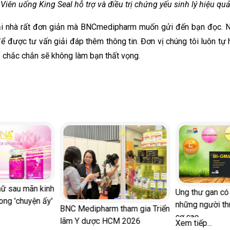
Viên uống King Seal hỗ trợ và điều trị chứng yếu sinh lý hiệu quả
 tại nhà rất đơn giản mà BNCmedipharm muốn gửi đến bạn đọc. 
 được tư vấn giải đáp thêm thông tin. Đơn vị chúng tôi luôn 
 chắc chắn sẽ không làm bạn thất vọng.
nữ sau mãn kinh
Ung thư gan có 
ong 'chuyện ấy'
những người t
BNC Medipharm tham gia Triển
cơ cao
lãm Y dược HCM 2026
Xem tiếp...