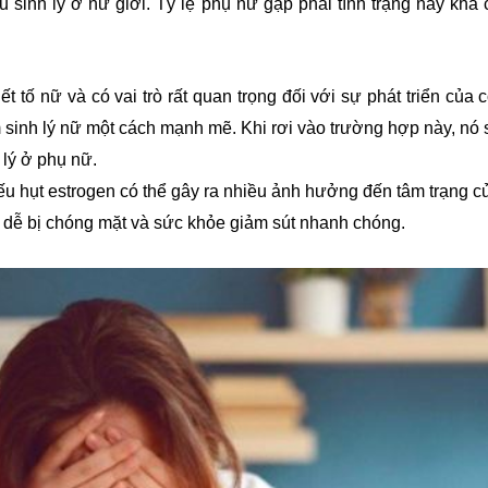
ếu sinh lý ở nữ giới. Tỷ lệ phụ nữ gặp phải tình trạng này kh
ết tố nữ và có vai trò rất quan trọng đối với sự phát triển 
 sinh lý nữ một cách mạnh mẽ. Khi rơi vào trường hợp này, nó s
 lý ở phụ nữ.
iếu hụt estrogen có thể gây ra nhiều ảnh hưởng đến tâm trạng 
g dễ bị chóng mặt và sức khỏe giảm sút nhanh chóng.