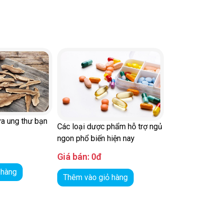
a ung thư bạn
Các loại dược phẩm hỗ trợ ngủ
ngon phổ biến hiện nay
Giá bán:
0đ
 hàng
Thêm vào giỏ hàng