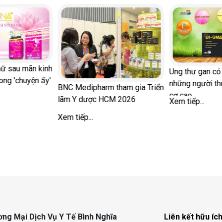
Ung thư gan có di truyền và
những người thuộc nhóm nguy
C Medipharm tham gia Triển
cơ cao
m Y dược HCM 2026
Xem tiếp...
Nh
 tiếp...
bệ
vù
Xe
ng Mại Dịch Vụ Y Tế Bình Nghĩa
Liên kết hữu íc