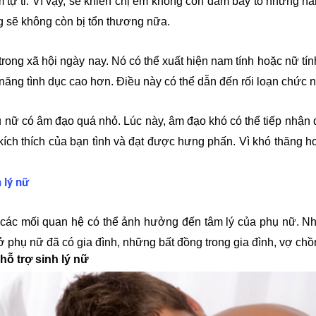
 tự ti. Vì vậy, sẽ khiến chị em không còn dám bày tỏ những h
ng sẽ không còn bị tổn thương nữa.
ong xã hội ngày nay. Nó có thể xuất hiện nam tính hoặc nữ tí
ăng tình dục cao hơn. Điều này có thể dẫn đến rối loạn chức n
 nữ có âm đạo quá nhỏ. Lúc này, âm đạo khó có thể tiếp nhận
ích thích của bạn tình và đạt được hưng phấn. Vì khó thăng h
 lý nữ
 các mối quan hệ có thể ảnh hưởng đến tâm lý của phụ nữ. Nhi
t ở phụ nữ đã có gia đình, những bất đồng trong gia đình, vợ c
hỗ trợ sinh lý nữ