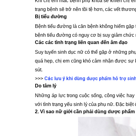
Khi chị em mắc bệnh phụ khoa sẽ khiến chị em
trạng bệnh sẽ trở nên tồi tệ hơn, các vết thươ
Bị tiểu đường
Bệnh tiểu đường là căn bệnh không hiếm gặp tr
bệnh tiểu đường có nguy cơ bị suy giảm chức n
Các các tình trạng liên quan đến âm đạo
Suy tuyến sinh dục nữ có thể gặp ở những phụ
quá hẹp, chị em cũng khó cảm nhận được sự k
sút.
Các lưu ý khi dùng dược phẩm hỗ trợ sinh
>>>
Do tâm lý
Những áp lực trong cuộc sống, công việc hay
với tình trạng yếu sinh lý của phụ nữ. Đặc biệ
2. Vì sao nữ giới cần phải dùng dược phẩm 