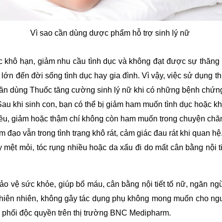
Vì sao cần dùng dược phẩm hỗ trợ sinh lý nữ
c khô hạn, giảm nhu cầu tình dục và không đạt được sự thăng 
ớn đến đời sống tình dục hay gia đình. Vì vậy, việc sử dụng t
 cần dùng Thuốc tăng cường sinh lý nữ khi có những bệnh chứn
 Sau khi sinh con, bạn có thể bị giảm ham muốn tình dục hoặc k
ều, giảm hoặc thậm chí không còn ham muốn trong chuyện chăn
ạo vẫn trong tình trạng khô rát, cảm giác đau rát khi quan hệ.
mệt mỏi, tóc rụng nhiều hoặc da xấu đi do mất cân bằng nội tiế
o vệ sức khỏe, giúp bổ máu, cân bằng nội tiết tố nữ, ngăn ng
thiên nhiên, không gây tác dụng phụ không mong muốn cho ngư
n phối độc quyền trên thị trường BNC Medipharm.