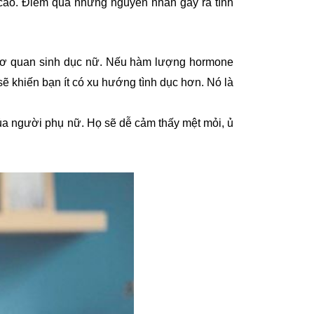
á cao. Điểm qua những nguyên nhân gây ra tình
của cơ quan sinh dục nữ. Nếu hàm lượng hormone
ẽ khiến bạn ít có xu hướng tình dục hơn. Nó là
của người phụ nữ. Họ sẽ dễ cảm thấy mệt mỏi, ủ