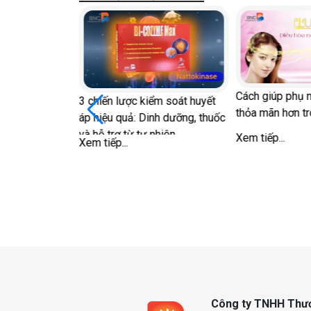
Cách giúp phụ nữ sau mãn kinh
hiến lược kiểm soát huyết
thỏa mãn hơn trong 'chuyện ấy'
hiệu quả: Dinh dưỡng, thuốc
BN
hỗ trợ từ tự nhiên
Xem tiếp...
lã
 tiếp...
Xem
Công ty TNHH Thươ