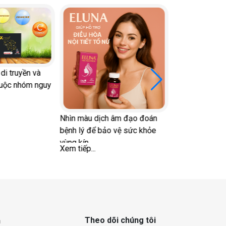
ìn màu dịch âm đạo đoán
Tại sao đột quỵ dễ tái phát và
nh lý để bảo vệ sức khỏe
cách phòng ngừa?
ng kín
m tiếp...
Xem tiếp...
Theo dõi chúng tôi
h