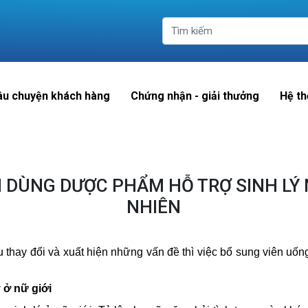
âu chuyện khách hàng
Chứng nhận - giải thưởng
Hệ th
N DÙNG DƯỢC PHẨM HỖ TRỢ SINH LÝ 
NHIÊN
ầu thay đổi và xuất hiện những vấn đề thì việc bổ sung viên uố
 ở nữ giới