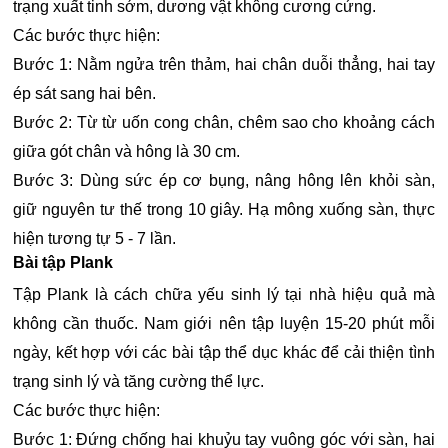
trạng xuất tinh sớm, dương vật không cương cứng.
Các bước thực hiện:
Bước 1: Nằm ngửa trên thảm, hai chân duỗi thẳng, hai tay
ép sát sang hai bên.
Bước 2: Từ từ uốn cong chân, chêm sao cho khoảng cách
giữa gót chân và hông là 30 cm.
Bước 3: Dùng sức ép cơ bụng, nâng hông lên khỏi sàn,
giữ nguyên tư thế trong 10 giây. Hạ mông xuống sàn, thực
hiện tương tự 5 - 7 lần.
Bài tập Plank
Tập Plank là cách chữa yếu sinh lý tại nhà hiệu quả mà
không cần thuốc. Nam giới nên tập luyện 15-20 phút mỗi
ngày, kết hợp với các bài tập thể dục khác để cải thiện tình
trạng sinh lý và tăng cường thể lực.
Các bước thực hiện:
Bước 1: Đứng chống hai khuỷu tay vuông góc với sàn, hai