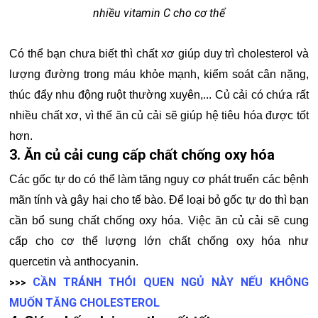
nhiều vitamin C cho cơ thể
Có thể bạn chưa biết thì chất xơ giúp duy trì cholesterol và
lượng đường trong máu khỏe mạnh, kiểm soát cân nặng,
thúc đẩy nhu động ruột thường xuyên,... Củ cải có chứa rất
nhiều chất xơ, vì thế ăn củ cải sẽ giúp hệ tiêu hóa được tốt
hơn.
3. Ăn củ cải cung cấp chất chống oxy hóa
Các gốc tự do có thể làm tăng nguy cơ phát truển các bệnh
mãn tính và gây hại cho tế bào. Để loại bỏ gốc tự do thì bạn
cần bổ sung chất chống oxy hóa. Việc ăn củ cải sẽ cung
cấp cho cơ thể lượng lớn chất chống oxy hóa như
quercetin và anthocyanin.
CẦN TRÁNH THÓI QUEN NGỦ NÀY NẾU KHÔNG
>>>
MUỐN TĂNG CHOLESTEROL