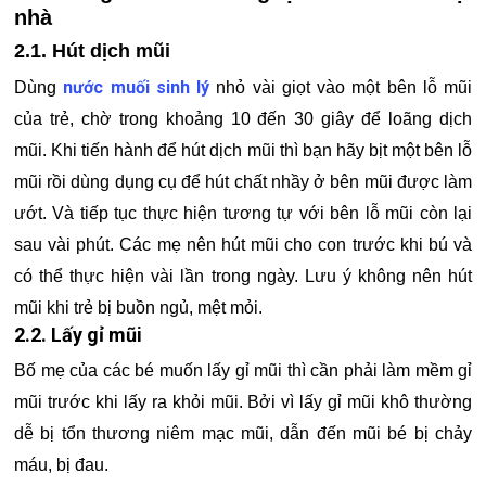
nhà
2.1. Hút dịch mũi
nước muối sinh lý
Dùng
nhỏ vài giọt vào một bên lỗ mũi
của trẻ, chờ trong khoảng 10 đến 30 giây để loãng dịch
mũi. Khi tiến hành để hút dịch mũi thì bạn hãy bịt một bên lỗ
mũi rồi dùng dụng cụ để hút chất nhầy ở bên mũi được làm
ướt. Và tiếp tục thực hiện tương tự với bên lỗ mũi còn lại
sau vài phút. Các mẹ nên hút mũi cho con trước khi bú và
có thể thực hiện vài lần trong ngày. Lưu ý không nên hút
mũi khi trẻ bị buồn ngủ, mệt mỏi.
2.2. Lấy gỉ mũi
Bố mẹ của các bé muốn lấy gỉ mũi thì cần phải làm mềm gỉ
mũi trước khi lấy ra khỏi mũi. Bởi vì lấy gỉ mũi khô thường
dễ bị tổn thương niêm mạc mũi, dẫn đến mũi bé bị chảy
máu, bị đau.