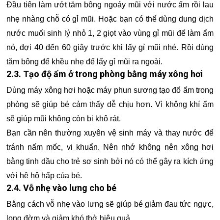
Đầu tiên làm ướt tăm bông ngoáy mũi với nước ấm rồi lau
nhẹ nhàng chỗ có gỉ mũi. Hoặc bạn có thể dùng dung dịch
nước muối sinh lý nhỏ 1, 2 giọt vào vùng gỉ mũi để làm ẩm
nó, đợi 40 đến 60 giây trước khi lấy gỉ mũi nhé. Rồi dùng
tăm bông để khều nhẹ để lấy gỉ mũi ra ngoài.
2.3. Tạo độ ẩm ở trong phòng bằng máy xông hơi
Dùng máy xông hơi hoặc máy phun sương tạo đổ ẩm trong
phòng sẽ giúp bé cảm thấy dễ chịu hơn. Vì không khí ẩm
sẽ giúp mũi không còn bị khô rát.
Bạn cần nên thường xuyên vệ sinh máy và thay nước để
tránh nấm mốc, vi khuẩn. Nên nhớ không nên xông hơi
bằng tinh dầu cho trẻ sơ sinh bởi nó có thể gây ra kích ứng
với hệ hô hấp của bé.
2.4. Vỗ nhẹ vào lưng cho bé
Bằng cách vỗ nhẹ vào lưng sẽ giúp bé giảm đau tức ngực,
long đờm và giảm khó thở hiệu quả.