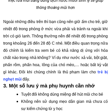
Việc rửa mũi bằng dung dịch nước muối sinh lý sẽ giúp
thông thoáng mũi hơn
Ngoài những điều trên thì bạn cũng nên giữ ấm cho trẻ, giữ
nhiệt độ trong phòng ở mức vừa phải và tránh ra ngoài khi
trời có gió lạnh. Thông thường nên để nhiệt độ trong phòng
trong khoảng 26 đến 28 độ C nhé. Một điều quan trọng nữa
đó chính là kiểm tra xem bé có khả năng dị ứng với hóa
chất nào trong nhà không? Ví dụ như nước xả vải, bột giặt,
phấn rôm, phấn hoa, lông của chó mèo,… hoặc bất kỳ vật
trẻ bị
gì khác. Đôi khi chúng chính là thủ phạm làm cho
nghẹt mũi
đấy.
3. Một số lưu ý mà phụ huynh cần nhớ
Tuyệt đối không dùng miệng để hút mũi cho bé
Không nên sử dụng mẹo dân gian mà chưa có
sự kiểm chứng từ y học