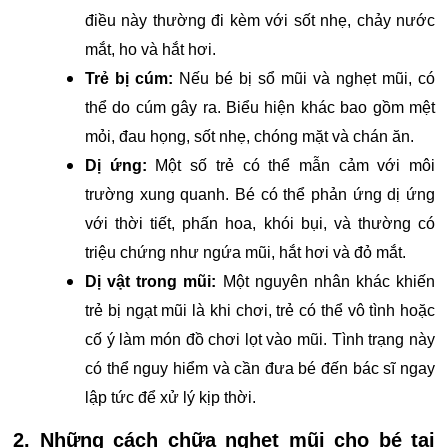
điều này thường đi kèm với sốt nhẹ, chảy nước
mắt, ho và hắt hơi.
Trẻ bị cúm:
Nếu bé bị sổ mũi và nghẹt mũi, có
thể do cúm gây ra. Biểu hiện khác bao gồm mệt
mỏi, đau họng, sốt nhẹ, chóng mặt và chán ăn.
Dị ứng:
Một số trẻ có thể mẫn cảm với môi
trường xung quanh. Bé có thể phản ứng dị ứng
với thời tiết, phấn hoa, khói bụi, và thường có
triệu chứng như ngứa mũi, hắt hơi và đỏ mắt.
Dị vật trong mũi:
Một nguyên nhân khác khiến
trẻ bị ngạt mũi là khi chơi, trẻ có thể vô tình hoặc
cố ý làm món đồ chơi lọt vào mũi. Tình trạng này
có thể nguy hiểm và cần đưa bé đến bác sĩ ngay
lập tức để xử lý kịp thời.
2. Những cách chữa nghẹt mũi cho bé tại