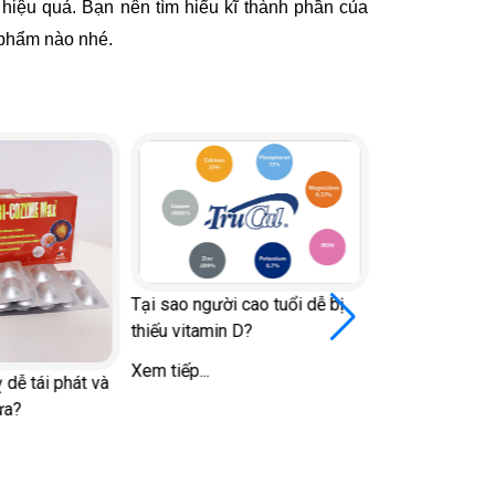
hiệu quả. Bạn nên tìm hiểu kĩ thành phần của
 phẩm nào nhé.
Tại sao người cao tuổi dễ bị
thiếu vitamin D?
Xem tiếp...
 dễ tái phát và
ừa?
Đi bộ vào giờ 
đái tháo đường
đường huyết v
Xem tiếp...