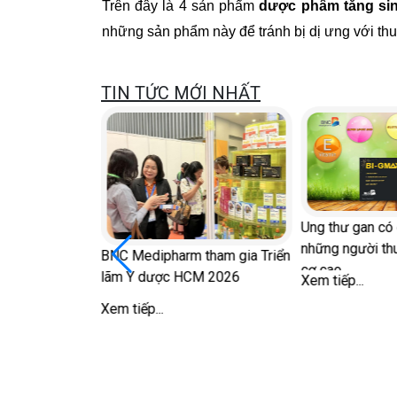
Trên đây là 4 sản phẩm
dược phẩm tăng sin
những sản phẩm này để tránh bị dị ưng với th
TIN TỨC MỚI NHẤT
ữ sau mãn kinh
Ung thư gan có 
ong 'chuyện ấy'
những người th
BNC Medipharm tham gia Triển
cơ cao
lãm Y dược HCM 2026
Xem tiếp...
Xem tiếp...