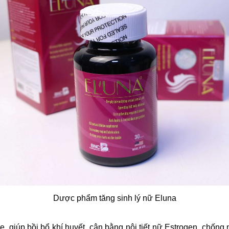
Dược phẩm tăng sinh lý nữ Eluna
 giúp bồi bổ khí huyết, cân bằng nội tiết nữ Estrogen, chống 