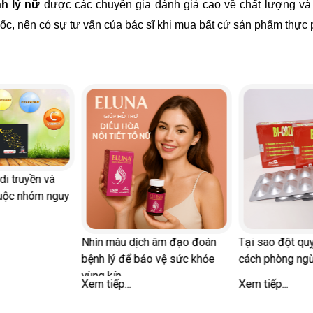
h lý nữ
được các chuyên gia đánh giá cao về chất lượng và 
uốc, nên có sự tư vấn của bác sĩ khi mua bất cứ sản phẩm thực
di truyền và
uộc nhóm nguy
Nhìn màu dịch âm đạo đoán
Tại sao đột quỵ
bệnh lý để bảo vệ sức khỏe
cách phòng ng
vùng kín
Xem tiếp...
Xem tiếp...