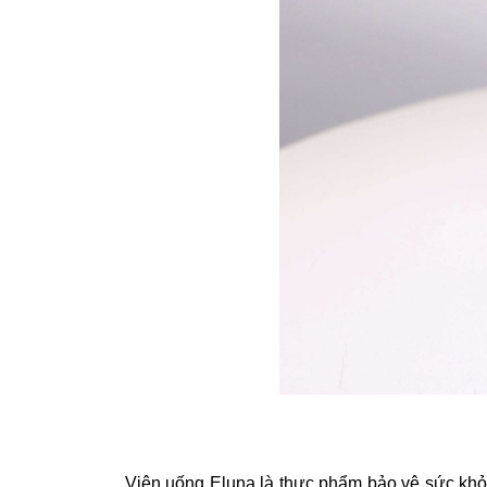
Viên uống Eluna là thực phẩm bảo vệ sức khỏe,