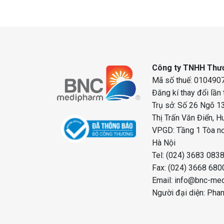
Công ty TNHH Thươ
Mã số thuế: 0104907
Đăng kí thay đổi lần
Trụ sở: Số 26 Ngõ 13
Thị Trấn Văn Điển, H
VPGD: Tầng 1 Tòa nơ
Hà Nội
Tel: (024) 3683 083
Fax: (024) 3668 680
Email: info@bnc-me
Người đại diện: Pha