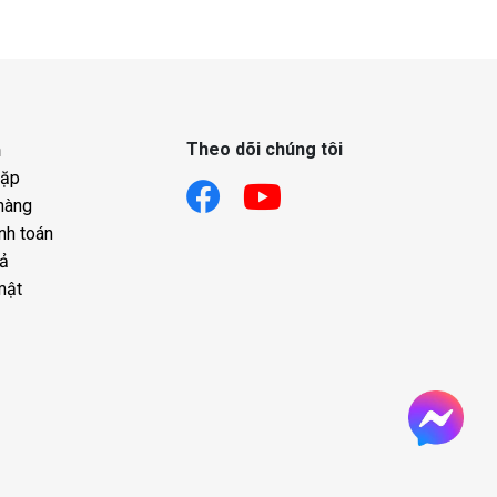
Theo dõi chúng tôi
h
gặp
hàng
nh toán
rả
mật