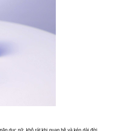
mãn dục nữ, khô rát khi quan hệ và kéo dài đời