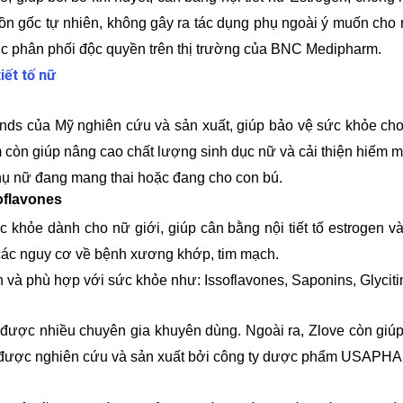
n gốc tự nhiên, không gây ra tác dụng phụ ngoài ý muốn cho 
ược phân phối độc quyền trên thị trường của BNC Medipharm.
iết tố nữ
ds của Mỹ nghiên cứu và sản xuất, giúp bảo vệ sức khỏe cho 
 còn giúp nâng cao chất lượng sinh dục nữ và cải thiện hiếm 
ụ nữ đang mang thai hoặc đang cho con bú.
oflavones
khỏe dành cho nữ giới, giúp cân bằng nội tiết tố estrogen và 
các nguy cơ về bệnh xương khớp, tim mạch.
h và phù hợp với sức khỏe như: Issoflavones, Saponins, Glycitin
được nhiều chuyên gia khuyên dùng. Ngoài ra, Zlove còn giúp 
ẩm được nghiên cứu và sản xuất bởi công ty dược phẩm USAPHA