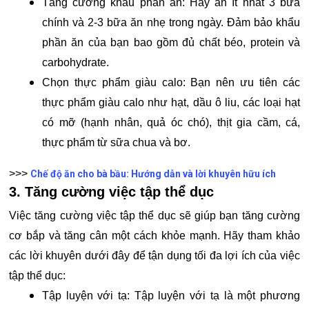
Tăng cường khẩu phần ăn: Hãy ăn ít nhất 3 bữa
chính và 2-3 bữa ăn nhẹ trong ngày. Đảm bảo khẩu
phần ăn của bạn bao gồm đủ chất béo, protein và
carbohydrate.
Chọn thực phẩm giàu calo: Bạn nên ưu tiên các
thực phẩm giàu calo như hạt, dầu ô liu, các loại hạt
có mỡ (hạnh nhân, quả óc chó), thịt gia cầm, cá,
thực phẩm từ sữa chua và bơ.
>>>
Chế độ ăn cho bà bầu: Hướng dẫn và lời khuyên hữu ích
3. Tăng cường việc tập thể dục
Việc tăng cường việc tập thể dục sẽ giúp bạn tăng cường
cơ bắp và tăng cân một cách khỏe mạnh. Hãy tham khảo
các lời khuyên dưới đây để tận dụng tối đa lợi ích của việc
tập thể dục:
Tập luyện với tạ: Tập luyện với tạ là một phương