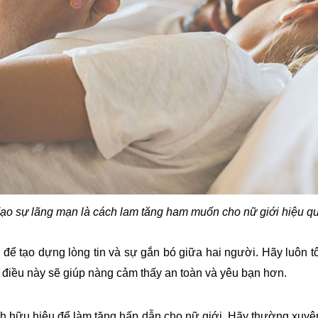
ạo sự lãng mạn là cách lam tăng ham muốn cho nữ giới hiệu q
g để tạo dựng lòng tin và sự gắn bó giữa hai người. Hãy luôn
 điều này sẽ giúp nàng cảm thấy an toàn và yêu bạn hơn.
ch hữu hiệu để làm tăng hấp dẫn cho nữ giới. Hãy thường xuyên