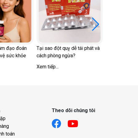
Tại sao người c
thiếu vitamin D
Xem tiếp...
 âm đạo đoán
Tại sao đột quỵ dễ tái phát và
 vệ sức khỏe
cách phòng ngừa?
Xem tiếp...
Theo dõi chúng tôi
h
gặp
hàng
nh toán