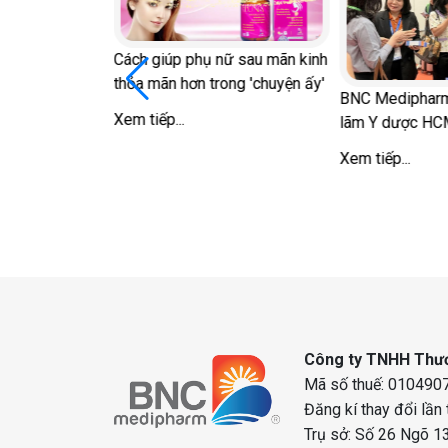
Cách giúp phụ nữ sau mãn kinh
ểm soát huyết
thỏa mãn hơn trong 'chuyện ấy'
nh dưỡng, thuốc
BNC Medipharm 
nhiên
Xem tiếp...
lãm Y dược HC
Xem tiếp...
Công ty TNHH Thươ
Mã số thuế: 0104907
Đăng kí thay đổi lần
Trụ sở: Số 26 Ngõ 13