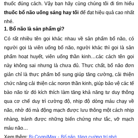
thuốc đúng cách. Vậy bạn hãy cùng chúng tôi đi tìm hiểu
thuốc bổ não uống sáng hay tối
để đạt hiệu quả cao nhất
nhé.
1. Bổ não là sản phẩm gì?
Có rất nhiều tên gọi khác nhau về sản phẩm bổ não, có
người gọi là viên uống bổ não, người khác thì gọi là sản
phẩm hoạt huyết, viên uống thần kinh…các cách tên gọi
này không sai nhưng là chưa đủ. Thực chất, bổ não đơn
giản chỉ là thực phẩm bổ sung giúp tăng cường, cải thiện
chức năng cải thiện các noron thần kinh, giúp bảo vệ các tế
bào não từ đó kích thích làm tăng khả năng tư duy thông
qua cơ chế duy trì cường độ, nhịp độ dòng máu chạy về
não, nhờ đó mà động mạch được lưu thông một cách nhịp
nhàng, tránh được những biến chứng như tắc, vỡ mạch
máu não…
Bi-CogniMax - Bổ não, tăng cường trí nhớ
Xem thêm: