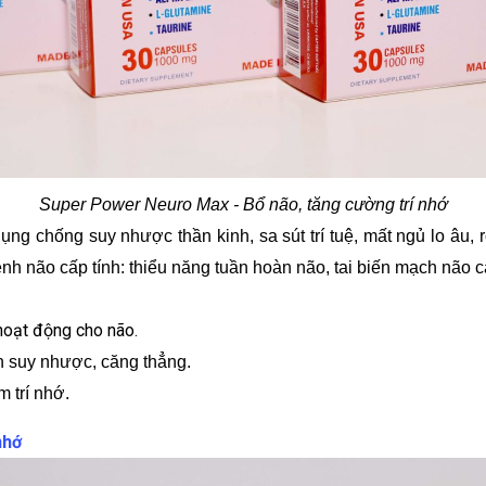
Super Power Neuro Max - Bổ não, tăng cường trí nhớ
ng chống suy nhược thần kinh, sa sút trí tuệ, mất ngủ lo âu, r
h não cấp tính: thiểu năng tuần hoàn não, tai biến mạch não cấ
hoạt động cho não.
h suy nhược, căng thẳng.
 trí nhớ.
nhớ