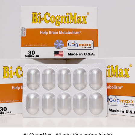
Bi-CogniMax - Bổ não, tăng cường trí nhớ