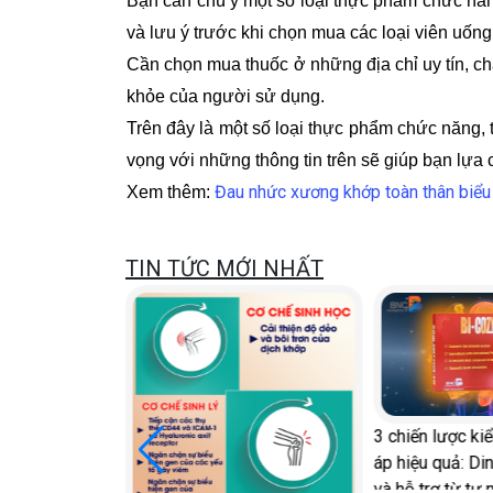
Bạn cần chú ý một số loại thực phẩm chức năn
và lưu ý trước khi chọn mua các loại viên uốn
Cần chọn mua thuốc ở những địa chỉ uy tín, c
khỏe của người sử dụng.
Trên đây là một số loại thực phẩm chức năng
vọng với những thông tin trên sẽ giúp bạn lự
Đau nhức xương khớp toàn thân biểu h
Xem thêm:
TIN TỨC MỚI NHẤT
3 chiến lược ki
với Diễn đàn
áp hiệu quả: Di
c
và hỗ trợ từ tự 