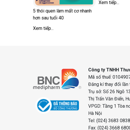
Xem tiếp...
5 thói quen làm mất cơ nhanh
hơn sau tuổi 40
Xem tiếp...
Công ty TNHH Thươ
Mã số thuế: 0104907
Đăng kí thay đổi lần
Trụ sở: Số 26 Ngõ 13
Thị Trấn Văn Điển, H
VPGD: Tầng 1 Tòa nơ
Hà Nội
Tel: (024) 3683 083
Fax: (024) 3668 680