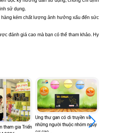
 nên đọc kỹ hướng dẫn sử dụng, chống chỉ định
ình sử dụng.
ái, hàng kém chất lượng ảnh hưởng xấu đến sức
ược đánh giá cao mà bạn có thể tham khảo. Hy
Ung thư gan có di truyền và
những người thuộc nhóm nguy
 tham gia Triển
cơ cao