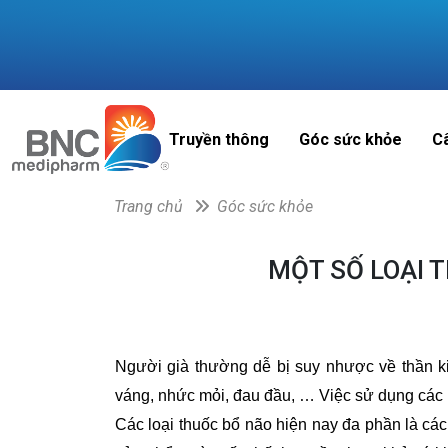
Truyền thông
Góc sức khỏe
C
Trang chủ
Góc sức khỏe
MỘT SỐ LOẠI 
Người già thường dễ bị suy nhược về thần ki
váng, nhức mỏi, đau đầu, … Việc sử dụng các l
Các loại thuốc bổ não hiện nay đa phần là cá