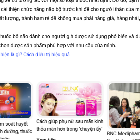
g sẽ có tương tác với một số loại thuốc nhất định. Do đó, bạn
g cải thiện chức năng não bộ trước khi để cho người thân của m
hất lượng, tránh ham rẻ để không mua phải hàng giả, hàng nh
, thuốc bổ não dành cho người già được sử dụng phổ biến và đ
a chọn được sản phẩm phù hợp với nhu cầu của mình.
iện là gì? Cách điều trị hiệu quả
Cách giúp phụ nữ sau mãn kinh
ểm soát huyết
thỏa mãn hơn trong 'chuyện ấy'
nh dưỡng, thuốc
BNC Medipharm
nhiên