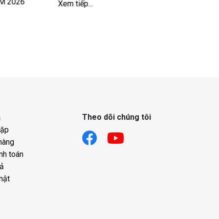
CM 2026
Xem tiếp...
Nhìn màu dịch
bệnh lý để bảo
vùng kín
Xem tiếp...
Theo dõi chúng tôi
h
gặp
hàng
nh toán
rả
mật