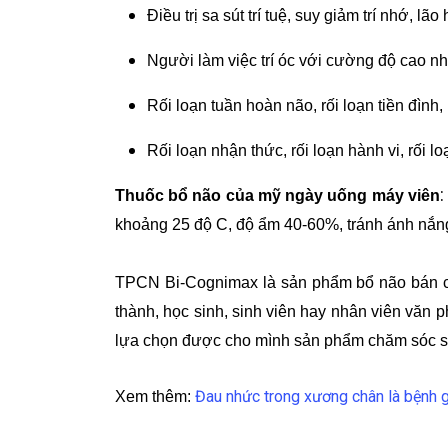
Điều trị sa sút trí tuệ, suy giảm trí nhớ,
Người làm việc trí óc với cường độ cao như 
Rối loạn tuần hoàn não, rối loạn tiền đình,
Rối loạn nhận thức, rối loạn hành vi, rối 
Thuốc bổ não của mỹ ngày uống máy viên
khoảng 25 độ C, độ ẩm 40-60%, tránh ánh nắng 
TPCN Bi-Cognimax là sản phẩm bổ não bán ch
thành, học sinh, sinh viên hay nhân viên văn 
lựa chọn được cho mình sản phẩm chăm sóc sức
Đau nhức trong xương chân là bệnh 
Xem thêm: