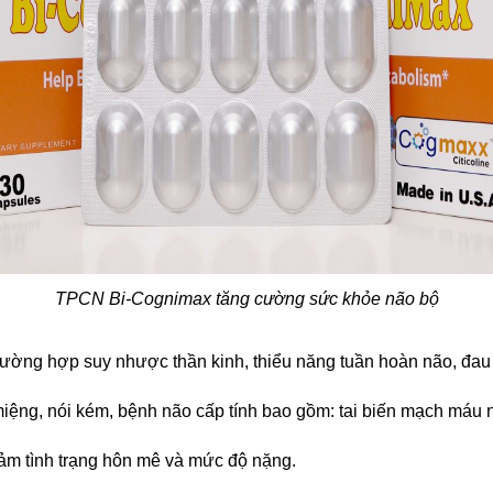
TPCN Bi-Cognimax tăng cường sức khỏe não bộ
rường hợp suy nhược thần kinh, thiểu năng tuần hoàn não, đau
ệng, nói kém, bệnh não cấp tính bao gồm: tai biến mạch máu nã
ảm tình trạng hôn mê và mức độ nặng.