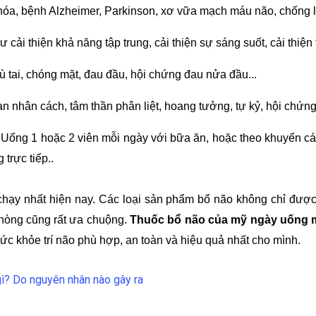
 lão hóa, bệnh Alzheimer, Parkinson, xơ vữa mạch máu não, chống 
cải thiện khả năng tập trung, cải thiện sự sáng suốt, cải thiện 
 ù tai, chóng mặt, đau đầu, hội chứng đau nửa đầu...
loạn nhân cách, tâm thần phân liệt, hoang tưởng, tự kỷ, hội chứn
:
Uống 1 hoặc 2 viên mỗi ngày với bữa ăn, hoặc theo khuyến cáo
trực tiếp..
ạy nhất hiện nay. Các loại sản phẩm bổ não không chỉ đượ
phòng cũng rất ưa chuộng.
Thuốc bổ não của mỹ ngày uống 
 khỏe trí não phù hợp, an toàn và hiệu quả nhất cho mình.
gì? Do nguyên nhân nào gây ra