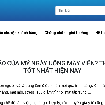
âu chuyện khách hàng
Chứng nhận - giải thưởng
Hệ th
ÃO CỦA MỸ NGÀY UỐNG MẤY VIÊN? T
TỐT NHẤT HIỆN NAY
on người và là trung tâm điều khiển mọi quá trình sống. Khi 
thẳng, mệt mỏi, stress, suy giảm trí nhớ, mất tập trung,…
 chế độ làm việc, nghỉ ngơi hợp lý, các chuyên gia y tế cũng