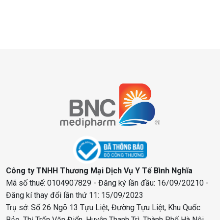
Công ty TNHH Thương Mại Dịch Vụ Y Tế Bình Nghĩa
Mã số thuế: 0104907829 - Đăng ký lần đầu: 16/09/20210 -
Đăng kí thay đổi lần thứ 11: 15/09/2023
Trụ sở: Số 26 Ngõ 13 Tựu Liệt, Đường Tựu Liệt, Khu Quốc
Bảo, Thị Trấn Văn Điển, Huyện Thanh Trì, Thành Phố Hà Nội,