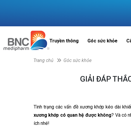
Truyền thông
Góc sức khỏe
C
Trang chủ
Góc sức khỏe
GIẢI ĐÁP THẮ
Tình trạng các vấn đề xương khớp kéo dài khiế
xương khớp có quan hệ được không
? Và có n
ích nhé!