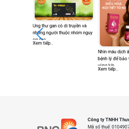
i truyền và
uộc nhóm nguy
Nhìn màu dịch âm đạo đoán
Tại sao đột quỵ
bệnh lý để bảo vệ sức khỏe
cách phòng ng
vùng kín
Xem tiếp...
Xem tiếp...
Công ty TNHH Thươ
Mã số thuế: 0104907