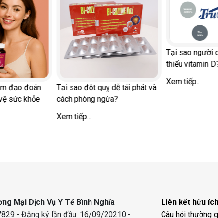
Tại sao người cao tuổi dễ bị
thiếu vitamin D?
Xem tiếp...
 dễ tái phát và
ừa?
Đi bộ vào giờ 
đái tháo đường
đường huyết và
Xem tiếp...
ng Mại Dịch Vụ Y Tế Bình Nghĩa
Liên kết hữu íc
829 - Đăng ký lần đầu: 16/09/20210 -
Câu hỏi thường 