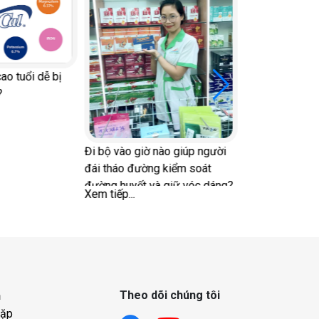
Nam Giới Qua Tuổi 30 Có Cần
Xét Nghiệm Testosterone?
Xem tiếp...
nào giúp người
 kiểm soát
 giữ vóc dáng?
Theo dõi chúng tôi
h
gặp