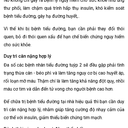
Nó không chỉ gây ra bệnh lý nguy hiểm cho sức khỏe như ung
thư phổi, làm chậm quá trình hấp thụ insulin, khó kiểm soát
bệnh tiểu đường, gây hạ đường huyết,..
Vì thế khi bị bệnh tiểu đường, bạn cần phải thay đổi thói
quen, bỏ đi thói quen xấu để hạn chế biến chứng nguy hiểm
cho sức khỏe.
Duy trì cân nặng hợp lý
Đa số các bệnh nhân tiểu đường tuýp 2 sẽ đều gặp phải tình
trạng thừa cân - béo phì và làm tăng nguy cơ bị cao huyết áp,
rối loạn mỡ máu. Thậm chí là làm tăng khả năng đột quỵ, nhồi
máu cơ tim và dẫn đến tử vong cho người bệnh cao hơn.
Để chữa trị bệnh tiểu đường tại nhà hiệu quả thì bạn cần duy
trì cân nặng hợp lý, nhằm giúp tăng cường độ nhạy cảm của
cơ thể với insulin, giảm thiểu biến chứng tim mạch.