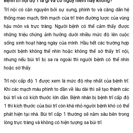
Bệnh trĩ nội độ 1 là gì và có nguy hiểm hay không?
Trĩ nội có căn nguyên bởi sự sưng, phình to và căng dãn hệ
thống mao mạch, tĩnh mạch của trĩ trên đường lược của vùng
hậu môn và trực tràng. Người bệnh có thể cảm thấy được
những triệu chứng ảnh hưởng dưới nhiều mức độ lên cuộc
sống sinh hoạt hàng ngày của mình. Hầu hết các trường hợp
người bệnh không thể nhìn hoặc không thể sờ thấy trĩ nội,
nhưng nếu búi trĩ bị sa ra ngoài thì người bệnh có thể nhìn
hoặc sờ thấy.
Trĩ nội cấp độ 1 được xem là mức độ nhẹ nhất của bệnh trĩ.
Khi các mạch máu phình to dần về lâu dài thì sẽ tạo thành các
búi trĩ và có kích thước lớn dần. Bệnh nhân bị bệnh trĩ cấp độ
1 thì kích thước của búi trĩ còn khá nhỏ người bệnh khó có thể
phát hiện tại nhà. Búi trĩ cấp 1 thường sẽ nằm sâu bên trong
lòng trực tràng và không có hiện tượng sa búi trĩ.