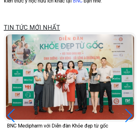
kiến thức y học hữu ích khác tại
BNC
bạn nhé.
TIN TỨC MỚI NHẤT
BNC Medipharm với Diễn đàn Khỏe đẹp từ gốc