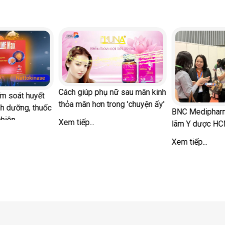
Cách giúp phụ nữ sau mãn kinh
 soát huyết
thỏa mãn hơn trong 'chuyện ấy'
 dưỡng, thuốc
BNC Medipharm th
iên
Xem tiếp...
lãm Y dược HCM
Xem tiếp...