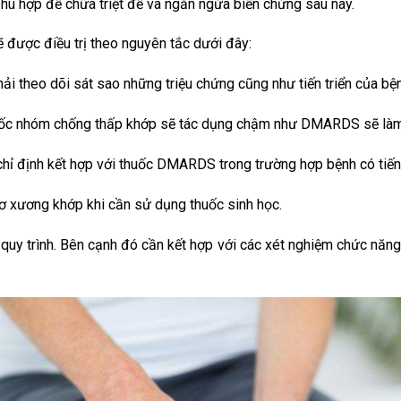
phù hợp để chữa triệt để và ngăn ngừa biến chứng sau này.
ẽ được điều trị theo nguyên tắc dưới đây:
 phải theo dõi sát sao những triệu chứng cũng như tiến triển của bệ
huốc nhóm chống thấp khớp sẽ tác dụng chậm như DMARDS sẽ làm 
ỉ định kết hợp với thuốc DMARDS trong trường hợp bệnh có tiến 
cơ xương khớp khi cần sử dụng thuốc sinh học.
 quy trình. Bên cạnh đó cần kết hợp với các xét nghiệm chức năng