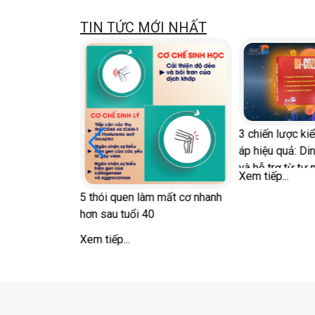
TIN TỨC MỚI NHẤT
3 chiến lược kiểm
i Diễn đàn
áp hiệu quả: Dinh
và hỗ trợ từ tự nh
Xem tiếp...
5 thói quen làm mất cơ nhanh
hơn sau tuổi 40
Xem tiếp...