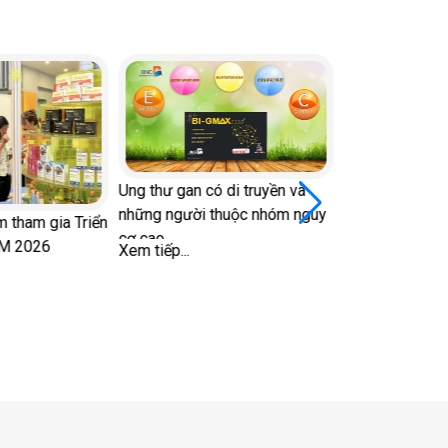
Ung thư gan có di truyền và
những người thuộc nhóm nguy
am gia Triển
cơ cao
 2026
Xem tiếp...
Nhìn màu dịch â
bệnh lý để bảo v
vùng kín
Xem tiếp...