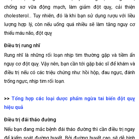
chống xơ vữa động mạch, làm giảm đột quỵ, cải thiện
cholesterol... Tuy nhiên, đó là khi bạn sử dụng rượu với liều
lượng hợp lý, còn nếu uống quá nhiều sẽ làm tăng nguy cơ
thiếu máu não, đột quỵ
Điều trị rung nhĩ
Rung nhĩ là những rối loạn nhịp tim thường gặp và tiềm ẩn
nguy cơ đột quỵ. Vậy nên, bạn cần tới gặp bác sĩ để khám và
điều trị nếu có các triệu chứng như: hồi hộp, đau ngực, đánh
trống ngực, nhịp tim rối loạn.
>>
Tổng hợp các loại dược phẩm ngừa tai biến đột quỵ
hiệu quả
Điều trị đái tháo đường
Nếu bạn đang mắc bệnh đái tháo đường thì cần điều trị ngay
để kiểm soát đường huyết. Bởi đường huyết cao sẽ dễ hình