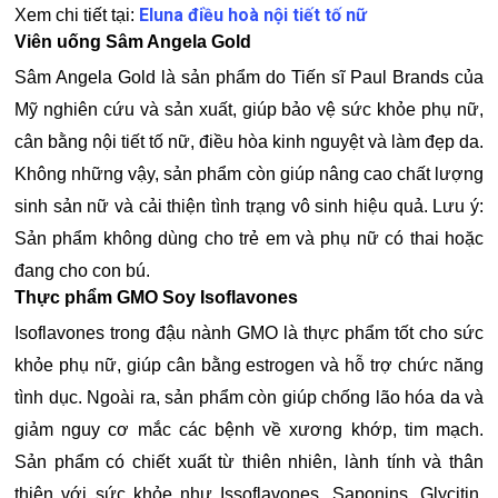
Eluna điều hoà nội tiết tố nữ
Xem chi tiết tại:
Viên uống Sâm Angela Gold
Sâm Angela Gold là sản phẩm do Tiến sĩ Paul Brands của
Mỹ nghiên cứu và sản xuất, giúp bảo vệ sức khỏe phụ nữ,
cân bằng nội tiết tố nữ, điều hòa kinh nguyệt và làm đẹp da.
Không những vậy, sản phẩm còn giúp nâng cao chất lượng
sinh sản nữ và cải thiện tình trạng vô sinh hiệu quả. Lưu ý:
Sản phẩm không dùng cho trẻ em và phụ nữ có thai hoặc
đang cho con bú.
Thực phẩm GMO Soy Isoflavones
Isoflavones trong đậu nành GMO là thực phẩm tốt cho sức
khỏe phụ nữ, giúp cân bằng estrogen và hỗ trợ chức năng
tình dục. Ngoài ra, sản phẩm còn giúp chống lão hóa da và
giảm nguy cơ mắc các bệnh về xương khớp, tim mạch.
Sản phẩm có chiết xuất từ ​​thiên nhiên, lành tính và thân
thiện với sức khỏe như Issoflavones, Saponins, Glycitin,