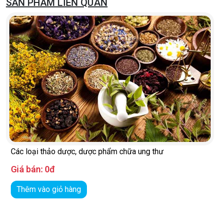
SẢN PHẨM LIÊN QUAN
Các loại thảo dược, dược phẩm chữa ung thư
Giá bán:
0đ
Thêm vào giỏ hàng