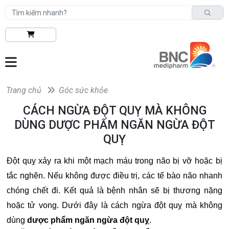
Trang chủ
Góc sức khỏe
CÁCH NGỪA ĐỘT QUỴ MÀ KHÔNG
DÙNG DƯỢC PHẨM NGĂN NGỪA ĐỘT
QUỴ
Đột quỵ xảy ra khi một mạch máu trong não bị vỡ hoặc bị
tắc nghẽn. Nếu không được điều trị, các tế bào não nhanh
chóng chết đi. Kết quả là bệnh nhân sẽ bị thương nặng
hoặc tử vong. Dưới đây là cách ngừa đột quỵ mà không
dùng
dược phẩm ngăn ngừa đột quỵ
.