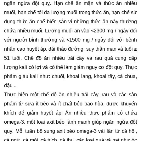
ngăn ngừa đột quỵ. Hạn chế ăn mặn và thức ăn nhiều
muối, hạn chế tối đa lượng muối trong thức ăn, hạn chế sử
dụng thức ăn chế biến sẵn vì những thức ăn này thường
chứa nhiều muối. Lượng muối ăn vào <2300 mg / ngày đối
với người bình thường và <1500 mg / ngày đối với bệnh
nhân cao huyết áp, đái tháo đường, suy thận mạn và tuổi ≥
51 tuổi. Chế độ ăn nhiều trái cây và rau quả cung cấp
lượng kali có lợi và có thể làm giảm nguy cơ đột quỵ. Thực
phẩm giàu kali như: chuối, khoai lang, khoai tây, cà chua,
đậu ...
Thực hiện một chế độ ăn nhiều trái cây, rau và các sản
phẩm từ sữa ít béo và ít chất béo bão hòa, được khuyến
khích để giảm huyết áp. Ăn nhiều thực phẩm có chứa
omega-3, một loại axit béo lành mạnh giúp ngăn ngừa đột
quỵ. Mỗi tuần bổ sung axit béo omega-3 vài lần từ cá hồi,
cá ngừ, cá mòi, cá trích, cá thu, các loại quả và hạt như óc