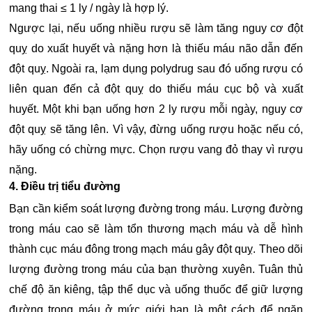
mang thai ≤ 1 ly / ngày là hợp lý.
Ngược lại, nếu uống nhiều rượu sẽ làm tăng nguy cơ đột
quỵ do xuất huyết và nặng hơn là thiếu máu não dẫn đến
đột quỵ. Ngoài ra, lạm dụng polydrug sau đó uống rượu có
liên quan đến cả đột quỵ do thiếu máu cục bộ và xuất
huyết. Một khi bạn uống hơn 2 ly rượu mỗi ngày, nguy cơ
đột quỵ sẽ tăng lên. Vì vậy, đừng uống rượu hoặc nếu có,
hãy uống có chừng mực. Chọn rượu vang đỏ thay vì rượu
nặng.
4. Điều trị tiểu đường
Bạn cần kiểm soát lượng đường trong máu. Lượng đường
trong máu cao sẽ làm tổn thương mạch máu và dễ hình
thành cục máu đông trong mạch máu gây đột quỵ. Theo dõi
lượng đường trong máu của bạn thường xuyên. Tuân thủ
chế độ ăn kiêng, tập thể dục và uống thuốc để giữ lượng
đường trong máu ở mức giới hạn là một cách để ngăn