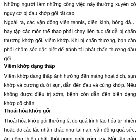
Những người làm những công việc này thường xuyên có
nguy cơ bị đau khớp gối rất cao.
Ngoài ra, các vận động viên tennis, điền kinh, bóng đá…
hay tập các môn thể thao phải chạy liên tục rất dễ bị chấn
thương khớp gối, viêm khớp. Khi bị chấn thương, bạn cần
phải chăm sóc đặc biệt để tránh tái phát chấn thương đầu
gối.
Viêm khớp dạng thấp
Viêm khớp dạng thấp ảnh hưởng đến màng hoạt dịch, sụn
khớp và xương dưới sụn, dẫn đến đau và cứng khớp. Nếu
không được điều trị sớm, bệnh còn dẫn đến biến dạng
khớp cổ chân.
Thoái hóa khớp gối
Thoái hóa khớp gối thường là do quá trình lão hóa tự nhiên
hoặc do các tác nhân khác như tai nạn, vận động quá sức,
ăn uống thiếu chất, thói quen ngồi xổm, v.v. Mỗi lần gập