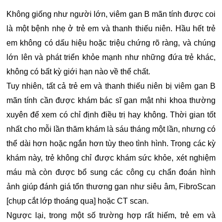
Không giống như người lớn, viêm gan B mãn tính được coi
là một bệnh nhẹ ở trẻ em và thanh thiếu niên. Hầu hết trẻ
em không có dấu hiệu hoặc triệu chứng rõ ràng, và chúng
lớn lên và phát triển khỏe mạnh như những đứa trẻ khác,
không có bất kỳ giới hạn nào về thể chất.
Tuy nhiên, tất cả trẻ em và thanh thiếu niên bị viêm gan B
mãn tính cần được khám bác sĩ gan mật nhi khoa thường
xuyên để xem có chỉ định điều trị hay không. Thời gian tốt
nhất cho mỗi lần thăm khám là sáu tháng một lần, nhưng có
thể dài hơn hoặc ngắn hơn tùy theo tình hình. Trong các kỳ
khám này, trẻ không chỉ được khám sức khỏe, xét nghiệm
máu mà còn được bổ sung các công cụ chẩn đoán hình
ảnh giúp đánh giá tổn thương gan như siêu âm, FibroScan
[chụp cắt lớp thoáng qua] hoặc CT scan.
Ngược lại, trong một số trường hợp rất hiếm, trẻ em và