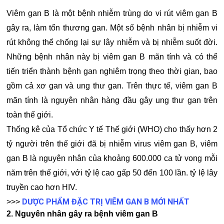
Viêm gan B là một bệnh nhiễm trùng do vi rút viêm gan B
gây ra, làm tổn thương gan. Một số bệnh nhân bị nhiễm vi
rút không thể chống lại sự lây nhiễm và bị nhiễm suốt đời.
Những bệnh nhân này bị viêm gan B mãn tính và có thể
tiến triển thành bệnh gan nghiêm trọng theo thời gian, bao
gồm cả xơ gan và ung thư gan. Trên thực tế, viêm gan B
mãn tính là nguyên nhân hàng đầu gây ung thư gan trên
toàn thế giới.
Thống kê của Tổ chức Y tế Thế giới (WHO) cho thấy hơn 2
tỷ người trên thế giới đã bị nhiễm virus viêm gan B, viêm
gan B là nguyên nhân của khoảng 600.000 ca tử vong mỗi
năm trên thế giới, với tỷ lệ cao gấp 50 đến 100 lần. tỷ lệ lây
truyền cao hơn HIV.
DƯỢC PHẨM ĐẶC TRỊ VIÊM GAN B MỚI NHẤT
>>>
2. Nguyên nhân gây ra bệnh viêm gan B