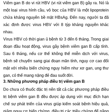
Viêm gan B do vi rút HBV (vi rút viêm gan B) gây ra. Nó là
một loại virus hình cầu, vỏ bọc của HBV là một lipoprotein
chứa kháng nguyên bề mặt HBsAg. Đến nay, người ta đã
xác định được virus HBV với 8 týp kháng nguyên khác
nhau.
Virus HBV có thời gian ủ bệnh từ 3 đến 6 tháng. Trong giai
đoạn đầu hoạt động, virus gây bệnh viêm gan B cấp tính.
Sau 6 tháng, nếu cơ thể không thể miễn dịch với virus,
bệnh sẽ chuyển sang giai đoạn mãn tính, nguy cơ cao đối
mặt với nhiều biến chứng nguy hiểm như xơ gan, ung thư
gan, có thể mang nặng đẻ đau suốt đời.
3. Những phương pháp điều trị viêm gan B
Do chưa có thuốc đặc trị nên tất cả các phương pháp điều
trị bệnh viêm gan B đều được áp dụng với mục đích hạn
chế sự phát triển của virus giúp kiểm soát bệnh hiệu quả,
giảm nguy cơ biến chứng, điều trị các triệu chứng để nâng