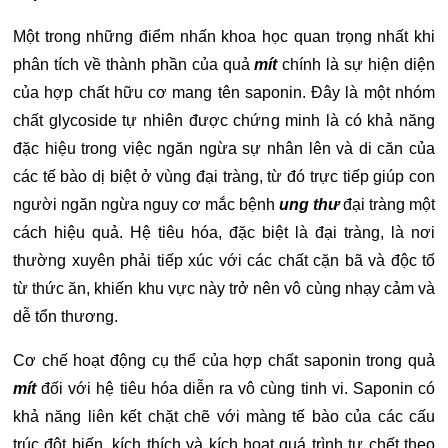
Một trong những điểm nhấn khoa học quan trọng nhất khi
phân tích về thành phần của quả
mít
chính là sự hiện diện
của hợp chất hữu cơ mang tên saponin. Đây là một nhóm
chất glycoside tự nhiên được chứng minh là có khả năng
đặc hiệu trong việc ngăn ngừa sự nhân lên và di căn của
các tế bào dị biệt ở vùng đại tràng, từ đó trực tiếp giúp con
người ngăn ngừa nguy cơ mắc bệnh
ung thư
đại tràng một
cách hiệu quả. Hệ tiêu hóa, đặc biệt là đại tràng, là nơi
thường xuyên phải tiếp xúc với các chất cặn bã và độc tố
từ thức ăn, khiến khu vực này trở nên vô cùng nhạy cảm và
dễ tổn thương.
Cơ chế hoạt động cụ thể của hợp chất saponin trong quả
mít
đối với hệ tiêu hóa diễn ra vô cùng tinh vi. Saponin có
khả năng liên kết chặt chẽ với màng tế bào của các cấu
trúc đột biến, kích thích và kích hoạt quá trình tự chết theo