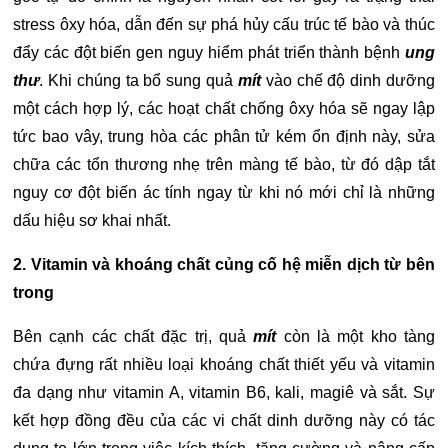
stress ôxy hóa, dẫn đến sự phá hủy cấu trúc tế bào và thúc
đẩy các đột biến gen nguy hiểm phát triển thành bệnh
ung
thư
. Khi chúng ta bổ sung quả
mít
vào chế độ dinh dưỡng
một cách hợp lý, các hoạt chất chống ôxy hóa sẽ ngay lập
tức bao vây, trung hòa các phân tử kém ổn định này, sửa
chữa các tổn thương nhẹ trên màng tế bào, từ đó dập tắt
nguy cơ đột biến ác tính ngay từ khi nó mới chỉ là những
dấu hiệu sơ khai nhất.
2. Vitamin và khoáng chất củng cố hệ miễn dịch từ bên
trong
Bên cạnh các chất đặc trị, quả
mít
còn là một kho tàng
chứa đựng rất nhiều loại khoáng chất thiết yếu và vitamin
đa dạng như vitamin A, vitamin B6, kali, magiê và sắt. Sự
kết hợp đồng đều của các vi chất dinh dưỡng này có tác