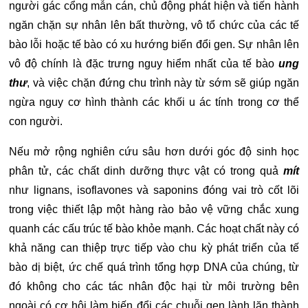
người gác cổng mẫn cán, chủ động phát hiện và tiến hành
ngăn chặn sự nhân lên bất thường, vô tổ chức của các tế
bào lỗi hoặc tế bào có xu hướng biến đổi gen. Sự nhân lên
vô độ chính là đặc trưng nguy hiểm nhất của tế bào
ung
thư
, và việc chặn đứng chu trình này từ sớm sẽ giúp ngăn
ngừa nguy cơ hình thành các khối u ác tính trong cơ thể
con người.
Nếu mở rộng nghiên cứu sâu hơn dưới góc độ sinh học
phân tử, các chất dinh dưỡng thực vật có trong quả
mít
như lignans, isoflavones và saponins đóng vai trò cốt lõi
trong việc thiết lập một hàng rào bảo vệ vững chắc xung
quanh các cấu trúc tế bào khỏe mạnh. Các hoạt chất này có
khả năng can thiệp trực tiếp vào chu kỳ phát triển của tế
bào dị biệt, ức chế quá trình tổng hợp DNA của chúng, từ
đó không cho các tác nhân độc hại từ môi trường bên
ngoài có cơ hội làm biến đổi các chuỗi gen lành lặn thành