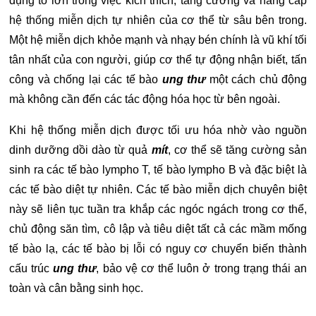
dụng to lớn trong việc kích thích, tăng cường và nâng cấp
hệ thống miễn dịch tự nhiên của cơ thể từ sâu bên trong.
Một hệ miễn dịch khỏe mạnh và nhạy bén chính là vũ khí tối
tân nhất của con người, giúp cơ thể tự động nhận biết, tấn
công và chống lại các tế bào
ung thư
một cách chủ động
mà không cần đến các tác động hóa học từ bên ngoài.
Khi hệ thống miễn dịch được tối ưu hóa nhờ vào nguồn
dinh dưỡng dồi dào từ quả
mít
, cơ thể sẽ tăng cường sản
sinh ra các tế bào lympho T, tế bào lympho B và đặc biệt là
các tế bào diệt tự nhiên. Các tế bào miễn dịch chuyên biệt
này sẽ liên tục tuần tra khắp các ngóc ngách trong cơ thể,
chủ động săn tìm, cô lập và tiêu diệt tất cả các mầm mống
tế bào lạ, các tế bào bị lỗi có nguy cơ chuyển biến thành
cấu trúc
ung thư
, bảo vệ cơ thể luôn ở trong trạng thái an
toàn và cân bằng sinh học.