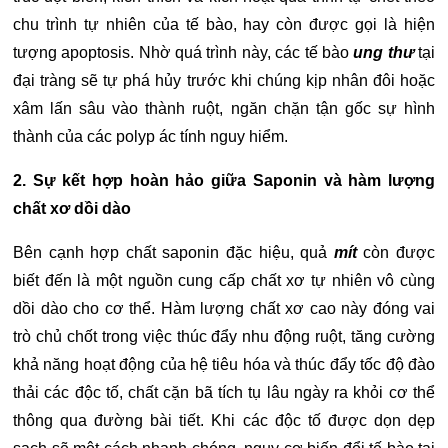
chu trình tự nhiên của tế bào, hay còn được gọi là hiện
tượng apoptosis. Nhờ quá trình này, các tế bào
ung thư
tại
đại tràng sẽ tự phá hủy trước khi chúng kịp nhân đôi hoặc
xâm lấn sâu vào thành ruột, ngăn chặn tận gốc sự hình
thành của các polyp ác tính nguy hiểm.
2. Sự kết hợp hoàn hảo giữa Saponin và hàm lượng
chất xơ dồi dào
Bên cạnh hợp chất saponin đặc hiệu, quả
mít
còn được
biết đến là một nguồn cung cấp chất xơ tự nhiên vô cùng
dồi dào cho cơ thể. Hàm lượng chất xơ cao này đóng vai
trò chủ chốt trong việc thúc đẩy nhu động ruột, tăng cường
khả năng hoạt động của hệ tiêu hóa và thúc đẩy tốc độ đào
thải các độc tố, chất cặn bã tích tụ lâu ngày ra khỏi cơ thể
thông qua đường bài tiết. Khi các độc tố được dọn dẹp