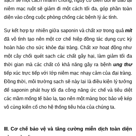
sạch sẽ một cách nhanh chóng, nguy cơ biến đổi tế bào tại
niêm mạc ruột sẽ giảm đi một cách tối đa, góp phần toàn
diện vào công cuộc phòng chống các bệnh lý ác tính.
Sự kết hợp tự nhiên giữa saponin và chất xơ trong quả
mít
đã vô tình tạo nên một cơ chế hiệp đồng tác dụng cực kỳ
hoàn hảo cho sức khỏe đại tràng. Chất xơ hoạt động như
một cây chổi quét sạch các chất gây hại, làm giảm tối đa
thời gian mà các chất có khả năng gây ra bệnh
ung thư
tiếp xúc trực tiếp với lớp niêm mạc nhạy cảm của đại tràng.
Đồng thời, môi trường sạch sẽ này lại là điều kiện lý tưởng
để saponin phát huy tối đa công năng ức chế và tiêu diệt
các mầm mống tế bào lạ, tạo nên một màng bọc bảo vệ kép
vô cùng kiên cố cho hệ thống tiêu hóa của chúng ta.
III. Cơ chế bảo vệ và tăng cường miễn dịch toàn diện