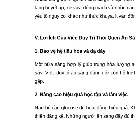
tăng huyết áp, xơ vữa động mạch và nhồi máu 
yếu tố nguy cơ khác như thức khuya, ít vận độ
V. Lợi Ích Của Việc Duy Trì Thói Quen Ăn 
1. Bảo vệ hệ tiêu hóa và dạ dày
Một bữa sáng hợp lý giúp trung hòa lượng ac
dày
. Việc duy trì ăn sáng đúng giờ còn hỗ tr
gặp.
2. Nâng cao hiệu quả học tập và làm việc
Não bộ cần glucose để hoạt động hiệu quả. Kh
thiện đáng kể. Những người ăn sáng đầy đủ thườ