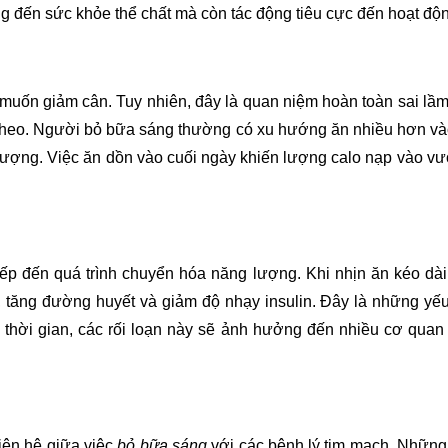
g đến sức khỏe thể chất mà còn tác động tiêu cực đến hoạt độn
ốn giảm cân. Tuy nhiên, đây là quan niệm hoàn toàn sai lầm. K
 theo. Người bỏ bữa sáng thường có xu hướng ăn nhiều hơn vào
ượng. Việc ăn dồn vào cuối ngày khiến lượng calo nạp vào vượt
p đến quá trình chuyển hóa năng lượng. Khi nhịn ăn kéo dài, 
L, tăng đường huyết và giảm độ nhạy insulin. Đây là những yế
thời gian, các rối loạn này sẽ ảnh hưởng đến nhiều cơ quan 
iên hệ giữa việc
bỏ bữa sáng
với các bệnh lý tim mạch. Những