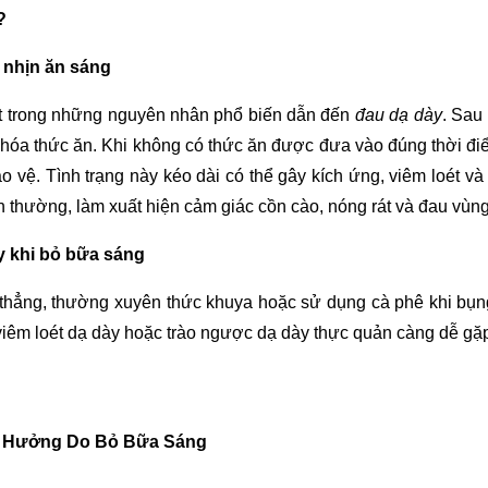
?
 nhịn ăn sáng
t trong những nguyên nhân phổ biến dẫn đến
đau dạ dày
. Sau
êu hóa thức ăn. Khi không có thức ăn được đưa vào đúng thời đ
ảo vệ. Tình trạng này kéo dài có thể gây kích ứng, viêm loét v
 thường, làm xuất hiện cảm giác cồn cào, nóng rát và đau vùng
y khi bỏ bữa sáng
thẳng, thường xuyên thức khuya hoặc sử dụng cà phê khi bụn
 viêm loét dạ dày hoặc trào ngược dạ dày thực quản càng dễ gặp
nh Hưởng Do Bỏ Bữa Sáng