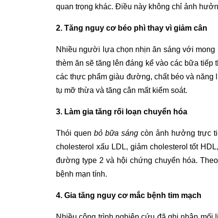
quan trọng khác. Điều này không chỉ ảnh hưởn
2. Tăng nguy cơ béo phì thay vì giảm cân
Nhiều người lựa chọn nhịn ăn sáng với mong mu
thèm ăn sẽ tăng lên đáng kể vào các bữa tiếp
các thực phẩm giàu đường, chất béo và năng l
tụ mỡ thừa và tăng cân mất kiểm soát.
3. Làm gia tăng rối loạn chuyển hóa
Thói quen
bỏ bữa sáng
còn ảnh hưởng trực tiế
cholesterol xấu LDL, giảm cholesterol tốt HD
đường type 2 và hội chứng chuyển hóa. Theo 
bệnh mạn tính.
4. Gia tăng nguy cơ mắc bệnh tim mạch
Nhiều công trình nghiên cứu đã ghi nhận mối l