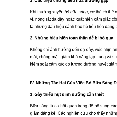
1. Các triệu chứng tiêu hóa thường gặp
Khi thường xuyên
bỏ bữa sáng
, cơ thể có thể
vị, nóng rát dạ dày hoặc xuất hiện cảm giác cồ
là những dấu hiệu cảnh báo hệ tiêu hóa đang
2. Những biểu hiện toàn thân dễ bị bỏ qua
Không chỉ ảnh hưởng đến dạ dày, việc nhịn ăn
mỏi, chóng mặt, giảm khả năng tập trung và su
kiểm soát cảm xúc do lượng đường huyết giảm
IV. Những Tác Hại Của Việc Bỏ Bữa Sáng Đ
1. Gây thiếu hụt dinh dưỡng cần thiết
Bữa sáng là cơ hội quan trọng để bổ sung các
giảm đáng kể. Các nghiên cứu cho thấy những