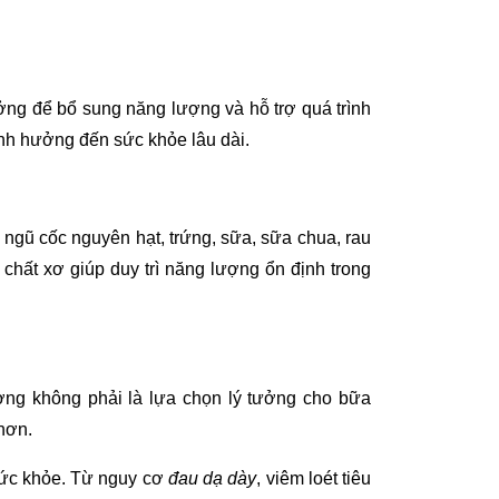
ởng để bổ sung năng lượng và hỗ trợ quá trình
nh hưởng đến sức khỏe lâu dài.
gũ cốc nguyên hạt, trứng, sữa, sữa chua, rau
 chất xơ giúp duy trì năng lượng ổn định trong
ng không phải là lựa chọn lý tưởng cho bữa
hơn.
 sức khỏe. Từ nguy cơ
đau dạ dày
, viêm loét tiêu