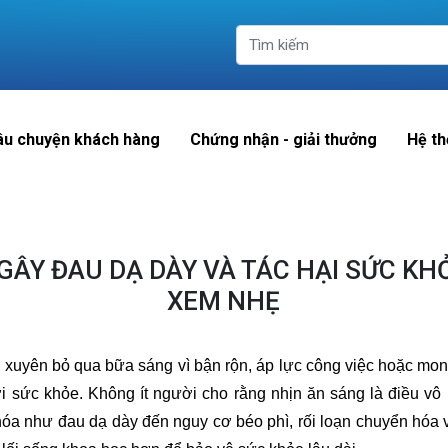
âu chuyện khách hàng
Chứng nhận - giải thưởng
Hệ th
GÂY ĐAU DẠ DÀY VÀ TÁC HẠI SỨC K
XEM NHẸ
g xuyên bỏ qua bữa sáng vì bận rộn, áp lực công việc hoặc mo
ới sức khỏe. Không ít người cho rằng nhịn ăn sáng là điều vô 
 hóa như đau dạ dày đến nguy cơ béo phì, rối loạn chuyển hóa