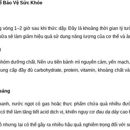
ể Bảo Vệ Sức Khỏe
 vòng 1–2 giờ sau khi thức dậy. Đây là khoảng thời gian lý tư
 bữa sẽ làm giảm hiệu quả sử dụng năng lượng của cơ thể và ả
g
nhóm dưỡng chất. Nên ưu tiên bánh mì nguyên cám, yến mạch, n
ng cấp đầy đủ carbohydrate, protein, vitamin, khoáng chất và
 sáng
hanh, nước ngọt có gas hoặc thực phẩm chứa quá nhiều đườ
ó thể làm tăng tiết acid dịch vị, khiến nguy cơ
đau dạ dày
cao 
 nhưng lại có thể gây ra nhiều hậu quả nghiêm trọng đối với