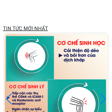
TIN TỨC MỚI NHẤT
3 chiến lược kiểm soát huyết áp hiệu quả: Din
và hỗ trợ từ tự nhiên
Xem tiếp...