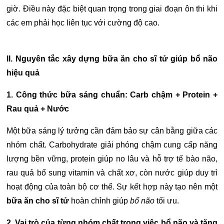
giờ. Điều này đặc biệt quan trọng trong giai đoạn ôn thi khi
các em phải học liên tục với cường độ cao.
II. Nguyên tắc xây dựng
bữa ăn cho sĩ tử
giúp
bổ não
hiệu quả
1. Công thức bữa sáng chuẩn: Carb chậm + Protein +
Rau quả + Nước
Một bữa sáng lý tưởng cần đảm bảo sự cân bằng giữa các
nhóm chất. Carbohydrate giải phóng chậm cung cấp năng
lượng bền vững, protein giúp no lâu và hỗ trợ tế bào não,
rau quả bổ sung vitamin và chất xơ, còn nước giúp duy trì
hoạt động của toàn bộ cơ thể. Sự kết hợp này tạo nên một
bữa ăn cho sĩ tử
hoàn chỉnh giúp
bổ não
tối ưu.
2. Vai trò của từng nhóm chất trong việc bổ não và tăng