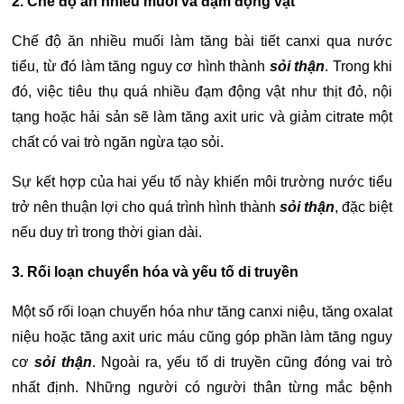
2. Chế độ ăn nhiều muối và đạm động vật
Chế độ ăn nhiều muối làm tăng bài tiết canxi qua nước
tiểu, từ đó làm tăng nguy cơ hình thành
sỏi thận
. Trong khi
đó, việc tiêu thụ quá nhiều đạm động vật như thịt đỏ, nội
tạng hoặc hải sản sẽ làm tăng axit uric và giảm citrate một
chất có vai trò ngăn ngừa tạo sỏi.
Sự kết hợp của hai yếu tố này khiến môi trường nước tiểu
trở nên thuận lợi cho quá trình hình thành
sỏi thận
, đặc biệt
nếu duy trì trong thời gian dài.
3. Rối loạn chuyển hóa và yếu tố di truyền
Một số rối loạn chuyển hóa như tăng canxi niệu, tăng oxalat
niệu hoặc tăng axit uric máu cũng góp phần làm tăng nguy
cơ
sỏi thận
. Ngoài ra, yếu tố di truyền cũng đóng vai trò
nhất định. Những người có người thân từng mắc bệnh